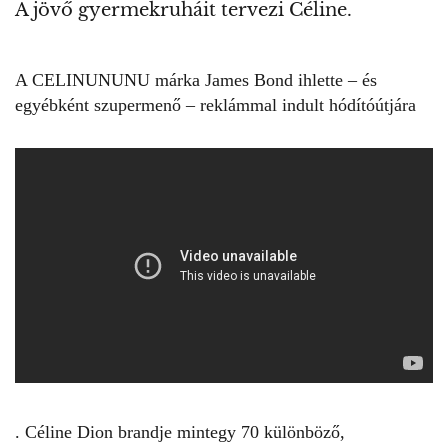
A jövő gyermekruháit tervezi Céline.
A
CELINUNUNU
márka James Bond ihlette – és
egyébként szupermenő – reklámmal indult hódítóútjára
. Céline Dion brandje mintegy 70 különböző,