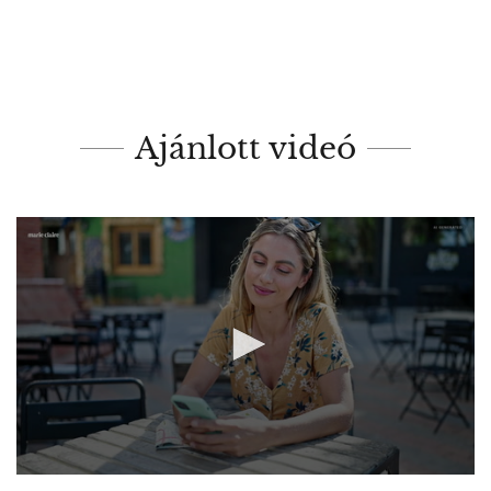
Ajánlott videó
0