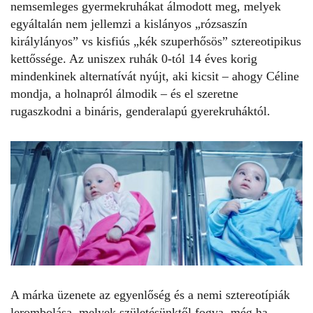
nemsemleges gyermekruhákat álmodott meg, melyek
egyáltalán nem jellemzi a kislányos „rózsaszín
királylányos” vs kisfiús „kék szuperhősös” sztereotipikus
kettőssége. Az uniszex ruhák 0-tól 14 éves korig
mindenkinek alternatívát nyújt, aki kicsit – ahogy Céline
mondja, a holnapról álmodik – és el szeretne
rugaszkodni a bináris, genderalapú gyerekruháktól.
A márka üzenete az egyenlőség és a nemi sztereotípiák
lerombolása, melyek születésünktől fogva, még ha