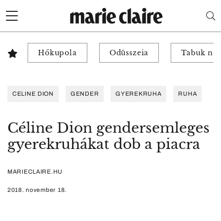
Hőkupola
Odüsszeia
Tabuk nél
CELINE DION
GENDER
GYEREKRUHA
RUHA
Céline Dion gendersemleges
gyerekruhákat dob a piacra
MARIECLAIRE.HU
2018. november 18.