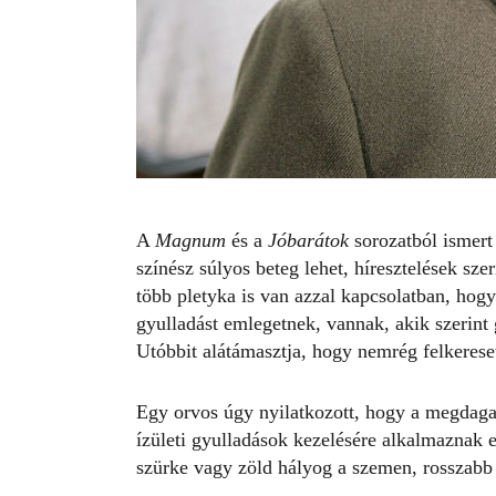
A
Magnum
és a
Jóbarátok
sorozatból ismert
színész súlyos beteg lehet, híresztelések szeri
több pletyka is van azzal kapcsolatban, hogy 
gyulladást emlegetnek, vannak, akik szerint 
Utóbbit alátámasztja, hogy nemrég felkerese
Egy orvos úgy nyilatkozott, hogy a megdagad
ízületi gyulladások kezelésére alkalmaznak e
szürke vagy
zöld hályog
a szemen, rosszabb 