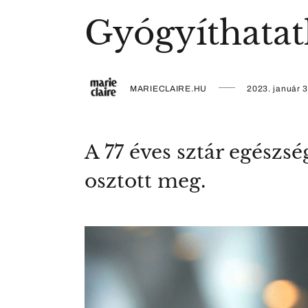
Gyógyíthatat
MARIECLAIRE.HU
2023. január 3
A 77 éves sztár egészs
osztott meg.