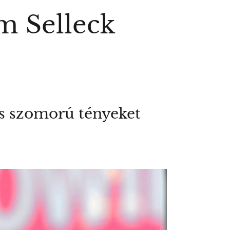
m Selleck
 is szomorú tényeket