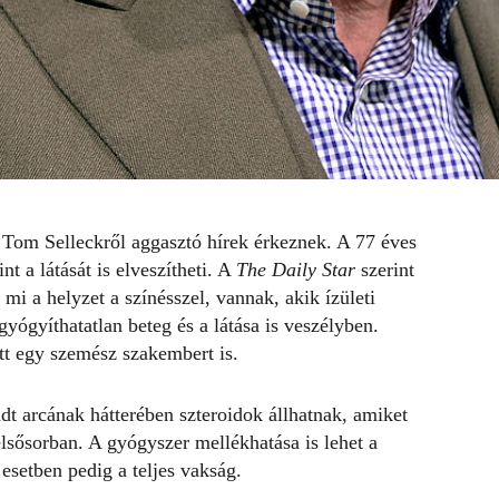
 Tom Selleckről aggasztó hírek érkeznek. A 77 éves
nt a látását is elveszítheti. A
The Daily Star
szerint
mi a helyzet a színésszel, vannak, akik ízületi
gyógyíthatatlan beteg és a látása is veszélyben.
tt egy szemész szakembert is.
t arcának hátterében szteroidok állhatnak, amiket
lsősorban. A gyógyszer mellékhatása is lehet a
esetben pedig a teljes vakság.