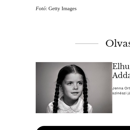
Fotó
: Getty Images
Olva
Elhu
Adda
Jenna Ort
színészi j