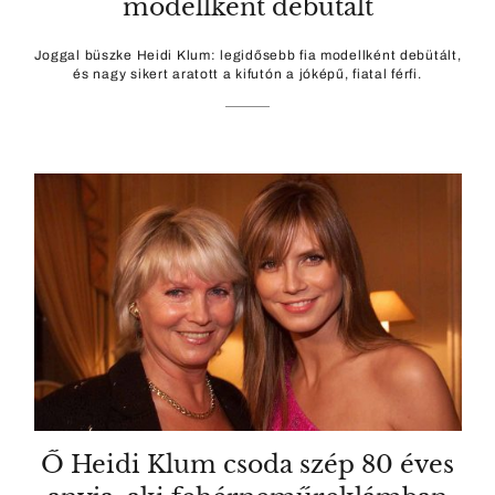
modellként debütált
Joggal büszke Heidi Klum: legidősebb fia modellként debütált,
és nagy sikert aratott a kifutón a jóképű, fiatal férfi.
Ő Heidi Klum csoda szép 80 éves