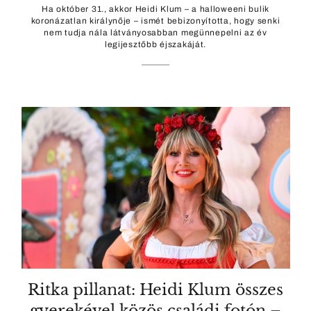
Ha október 31., akkor Heidi Klum – a halloweeni bulik
koronázatlan királynője – ismét bebizonyította, hogy senki
nem tudja nála látványosabban megünnepelni az év
legijesztőbb éjszakáját.
Ritka pillanat: Heidi Klum összes
gyerekével közös családi fotón –