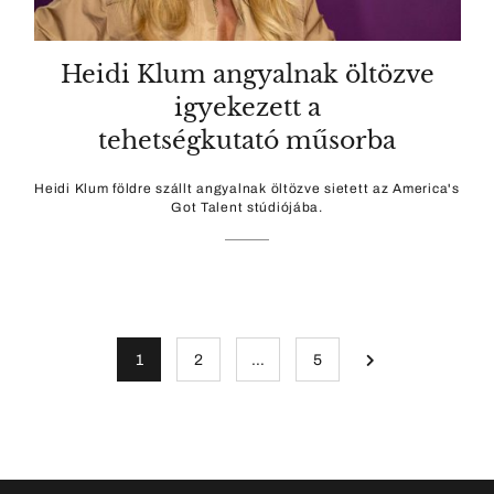
Heidi Klum angyalnak öltözve
igyekezett a
tehetségkutató műsorba
Heidi Klum földre szállt angyalnak öltözve sietett az America's
Got Talent stúdiójába.
1
2
…
5