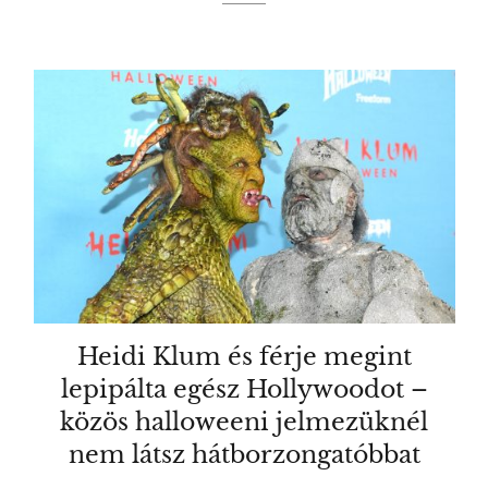
Heidi Klum és férje megint
lepipálta egész Hollywoodot –
közös halloweeni jelmezüknél
nem látsz hátborzongatóbbat