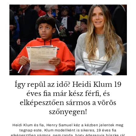
Így repül az idő? Heidi Klum 19
éves fia már kész férfi, és
elképesztően sármos a vörös
szőnyegen!
Heidi Klum és fia, Henry Samuel kéz a kézben jelentek meg
tegnap este. Klum modellként is sikeres, 19 éves fia
elképesztően sármos, nem csoda, hogy édesanyja büszke rá!