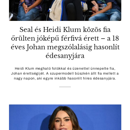
Seal és Heidi Klum közös fia
őrülten jóképű férfivá érett – a 18
éves Johan megszólalásig hasonlít
édesanyjára
Heidi Klum megható fotókkal és üzenettel ünnepelte fia,
Johan érettségijét. A szupermodell büszkén állt fia mellett a
nagy napon, aki egyre inkább hasonlít híres édesanyjára.