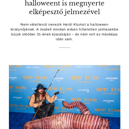
halloweent is megnyerte
elképesztő jelmezével
Nem véletlenül nevezik Heidi Klumot a halloween
királynőjének. A modell minden évben hihetetlen jelmezekbe
bújuk október 31-ének éjszakáján – és nem volt ez másképp
idén sem.