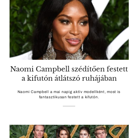
Naomi Campbell szédítően festett
a kifutón átlátszó ruhájában
Naomi Campbell a mai napig aktív modellként, most is
fantasztikusan festett a kifutón.