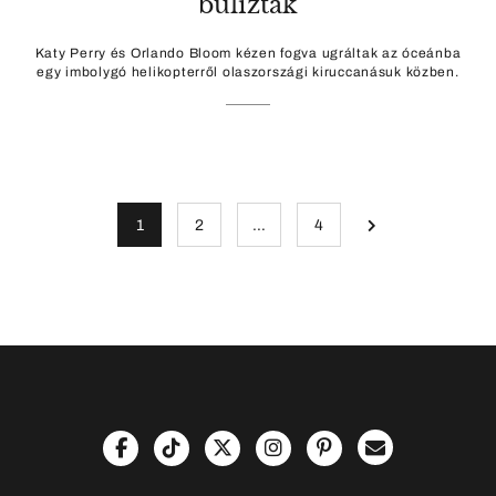
buliztak
Katy Perry és Orlando Bloom kézen fogva ugráltak az óceánba
egy imbolygó helikopterről olaszországi kiruccanásuk közben.
1
2
…
4