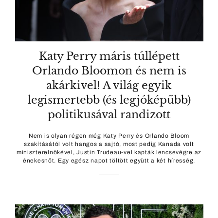
Katy Perry máris túllépett
Orlando Bloomon és nem is
akárkivel! A világ egyik
legismertebb (és legjóképűbb)
politikusával randizott
Nem is olyan régen még Katy Perry és Orlando Bloom
szakításától volt hangos a sajtó, most pedig Kanada volt
miniszterelnökével, Justin Trudeau-vel kapták lencsevégre az
énekesnőt. Egy egész napot töltött együtt a két híresség.