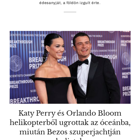
édesanyját, a földön izgult érte.
Katy Perry és Orlando Bloom
helikopterből ugrottak az óceánba,
miután Bezos szuperjachtján