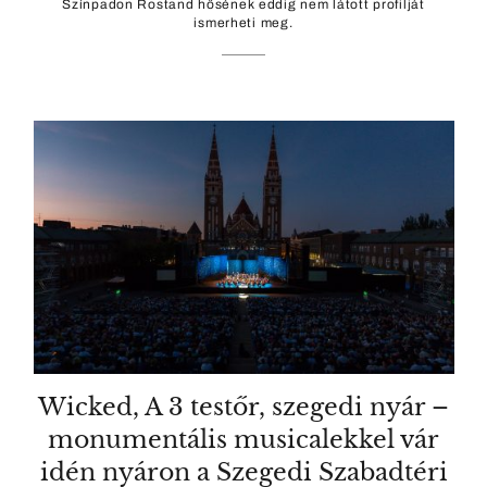
Színpadon Rostand hősének eddig nem látott profilját
ismerheti meg.
Wicked, A 3 testőr, szegedi nyár –
monumentális musicalekkel vár
idén nyáron a Szegedi Szabadtéri