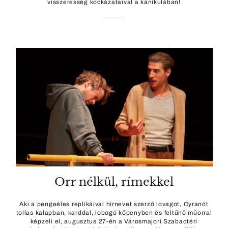
visszeresség kockázataival a kánikulában!
Orr nélkül, rímekkel
Aki a pengeéles replikáival hírnevet szerző lovagot, Cyranót
tollas kalapban, karddal, lobogó köpenyben és feltűnő műorral
képzeli el, augusztus 27-én a Városmajori Szabadtéri