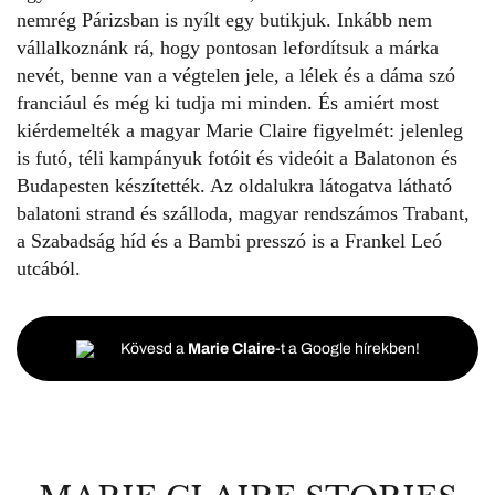
nemrég Párizsban is nyílt egy butikjuk. Inkább nem
vállalkoznánk rá, hogy pontosan lefordítsuk a márka
nevét, benne van a végtelen jele, a lélek és a dáma szó
franciául és még ki tudja mi minden. És amiért most
kiérdemelték a magyar Marie Claire figyelmét: jelenleg
is futó, téli kampányuk fotóit és videóit a Balatonon és
Budapesten készítették. Az oldalukra látogatva látható
balatoni strand és szálloda, magyar rendszámos Trabant,
a Szabadság híd és a Bambi presszó is a Frankel Leó
utcából.
Kövesd a
Marie Claire
-t a Google hírekben!