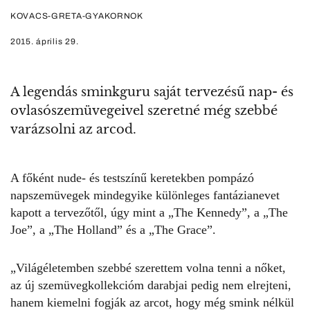
KOVACS-GRETA-GYAKORNOK
2015. április 29.
A legendás sminkguru saját tervezésű nap- és
ovlasószemüvegeivel szeretné még szebbé
varázsolni az arcod.
A főként nude- és testszínű keretekben pompázó
napszemüvegek mindegyike különleges fantázianevet
kapott a tervezőtől, úgy mint a „The Kennedy”, a „The
Joe”, a „The Holland” és a „The Grace”.
„Világéletemben szebbé szerettem volna tenni a nőket,
az új szemüvegkollekcióm darabjai pedig nem elrejteni,
hanem kiemelni fogják az arcot, hogy még smink nélkül