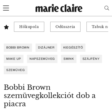
Hőkupola
Odüsszeia
Tabuk nél
BOBBI BROWN
DIZÁJNER
KIEGÉSZÍTŐ
MAKE UP
NAPSZEMÜVEG
SMINK
SZÁJFÉNY
SZEMÜVEG
Bobbi Brown
szemüvegkollekciót dob a
piacra