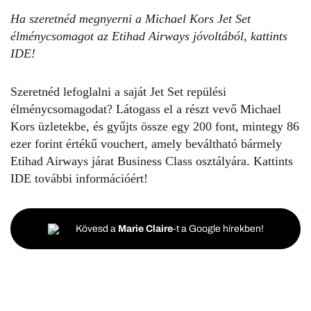
Ha szeretnéd megnyerni a Michael Kors Jet Set
élménycsomagot az Etihad Airways jóvoltából, kattints
IDE!
Szeretnéd lefoglalni a saját Jet Set repülési
élménycsomagodat? Látogass el a részt vevő Michael
Kors üzletekbe, és gyűjts össze egy 200 font, mintegy 86
ezer forint értékű vouchert, amely beváltható bármely
Etihad Airways járat Business Class osztályára. Kattints
IDE
további információért!
Kövesd a
Marie Claire
-t a Google hírekben!