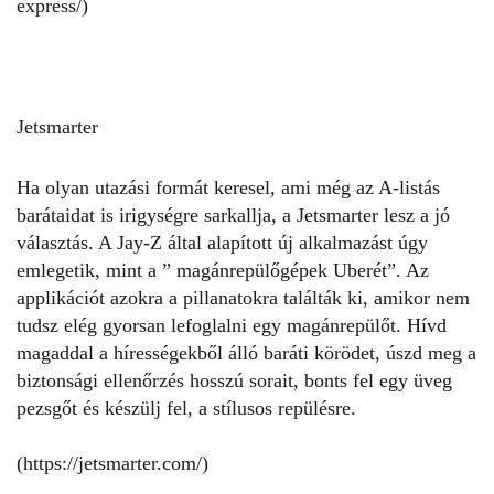
express/
)
Jetsmarter
Ha olyan utazási formát keresel, ami még az A-listás
barátaidat is irigységre sarkallja, a Jetsmarter lesz a jó
választás. A Jay-Z által alapított új alkalmazást úgy
emlegetik, mint a ” magánrepülőgépek Uberét”. Az
applikációt azokra a pillanatokra találták ki, amikor nem
tudsz elég gyorsan lefoglalni egy magánrepülőt. Hívd
magaddal a hírességekből álló baráti körödet, úszd meg a
biztonsági ellenőrzés hosszú sorait, bonts fel egy üveg
pezsgőt és készülj fel, a stílusos repülésre.
(https://jetsmarter.com/
)