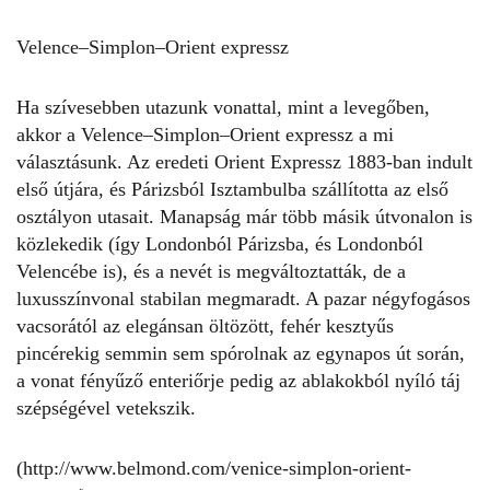
Velence–Simplon–Orient expressz
Ha szívesebben utazunk vonattal, mint a levegőben,
akkor a Velence–Simplon–Orient expressz a mi
választásunk. Az eredeti Orient Expressz 1883-ban indult
első útjára, és Párizsból Isztambulba szállította az első
osztályon utasait. Manapság már több másik útvonalon is
közlekedik (így Londonból Párizsba, és Londonból
Velencébe is), és a nevét is megváltoztatták, de a
luxusszínvonal stabilan megmaradt. A pazar négyfogásos
vacsorától az elegánsan öltözött, fehér kesztyűs
pincérekig semmin sem spórolnak az egynapos út során,
a vonat fényűző enteriőrje pedig az ablakokból nyíló táj
szépségével vetekszik.
(http://www.belmond.com/venice-simplon-orient-