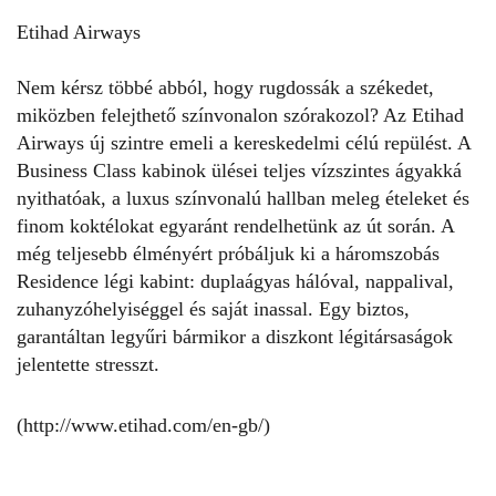
Etihad Airways
Nem kérsz többé abból, hogy rugdossák a székedet,
miközben felejthető színvonalon szórakozol? Az Etihad
Airways új szintre emeli a kereskedelmi célú repülést. A
Business Class kabinok ülései teljes vízszintes ágyakká
nyithatóak, a luxus színvonalú hallban meleg ételeket és
finom koktélokat egyaránt rendelhetünk az út során. A
még teljesebb élményért próbáljuk ki a háromszobás
Residence légi kabint: duplaágyas hálóval, nappalival,
zuhanyzóhelyiséggel és saját inassal. Egy biztos,
garantáltan legyűri bármikor a diszkont légitársaságok
jelentette stresszt.
(http://www.etihad.com/en-gb/
)