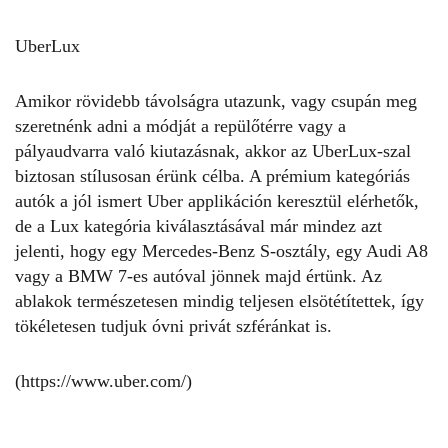
UberLux
Amikor rövidebb távolságra utazunk, vagy csupán meg
szeretnénk adni a módját a repülőtérre vagy a
pályaudvarra való kiutazásnak, akkor az UberLux-szal
biztosan stílusosan érünk célba. A prémium kategóriás
autók a jól ismert Uber applikáción keresztül elérhetők,
de a Lux kategória kiválasztásával már mindez azt
jelenti, hogy egy Mercedes-Benz S-osztály, egy Audi A8
vagy a BMW 7-es autóval jönnek majd értünk. Az
ablakok természetesen mindig teljesen elsötétítettek, így
tökéletesen tudjuk óvni privát szféránkat is.
(https://www.uber.com/
)