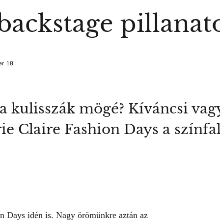
ackstage pillanat
r 18.
a kulisszák mögé? Kíváncsi vag
ie Claire Fashion Days a színf
on Days idén is. Nagy örömünkre aztán az