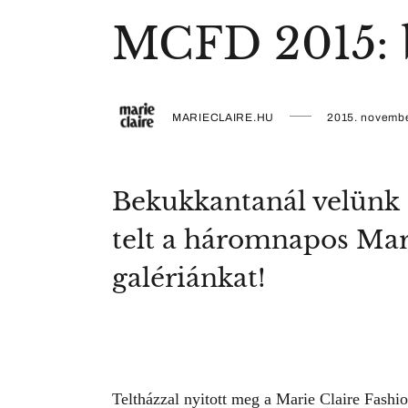
MCFD 2015: b
MARIECLAIRE.HU
2015. novembe
Bekukkantanál velünk 
telt a háromnapos Mar
galériánkat!
Teltházzal nyitott meg a Marie Claire Fashi