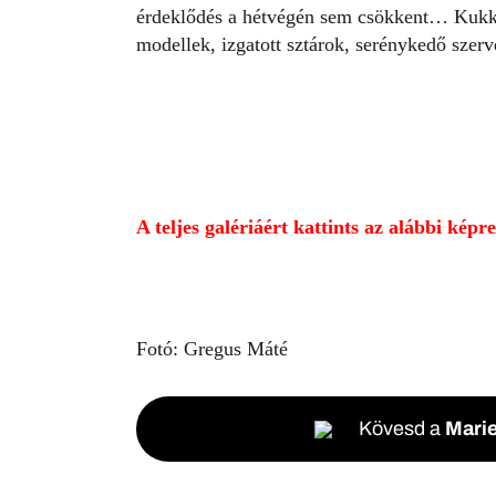
érdeklődés a hétvégén sem csökkent… Kukka
modellek, izgatott sztárok, serénykedő sze
A teljes galériáért kattints az alábbi képre
Fotó: Gregus Máté
Kövesd a
Marie