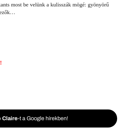
nts most be velünk a kulisszák mögé: gyönyörű
rvezők…
!
 Claire
-t a Google hírekben!