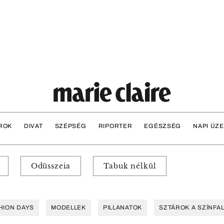
ROK
DIVAT
SZÉPSÉG
RIPORTER
EGÉSZSÉG
NAPI ÜZ
Odüsszeia
Tabuk nélkül
HION DAYS
MODELLEK
PILLANATOK
SZTÁROK A SZÍNFA