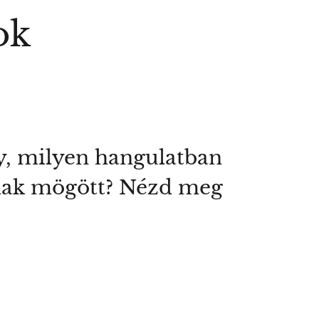
ok
y, milyen hangulatban
alak mögött? Nézd meg