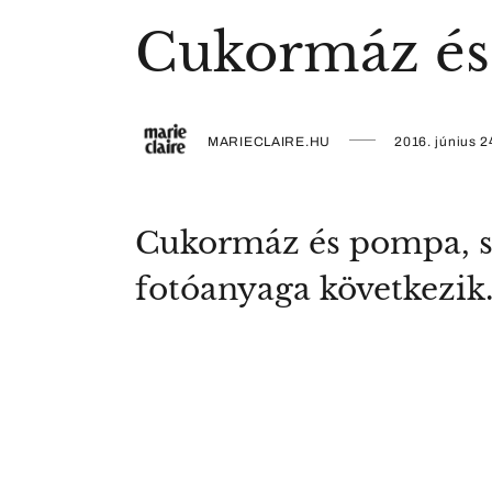
Cukormáz é
MARIECLAIRE.HU
2016. június 2
Cukormáz és pompa, sz
fotóanyaga következik