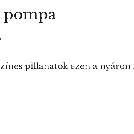
s pompa
4.
ínes pillanatok ezen a nyáron 
.