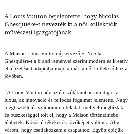
A Louis Vuitton bejelentette, hogy Nicolas
Ghesquière-t nevezték ki a női kollekciók
művészeti igazgatójának.
A Maison Louis Vuitton új tervezője, Nicolas
Ghesquière-t a brand reményei szerint modern és kreatív
elképzeléseit adaptálja majd a márka női kollekcióihoz a
jövőben.
“A Louis Vuitton név az én szótáramban mindig is a
luxus, az innováció és fejlődés fogalmát jelentette. Nagy
megtiszteltetés számomra a feladat, mellyel megbíztak,
és büszkeséggel tölt el, hogy a Maison történelmébe
léphetek. Közös értékeket és jövőképet vallunk. Alig
várom, hogy csatlakozzam a csapathoz. Együtt építjük