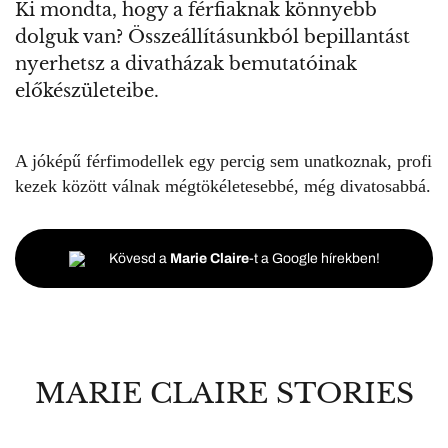
Ki mondta, hogy a férfiaknak könnyebb
dolguk van? Összeállításunkból bepillantást
nyerhetsz a divatházak bemutatóinak
előkészületeibe.
A jóképű férfimodellek egy percig sem unatkoznak, profi
kezek között válnak mégtökéletesebbé, még divatosabbá.
Kövesd a
Marie Claire
-t a Google hírekben!
MARIE CLAIRE STORIES