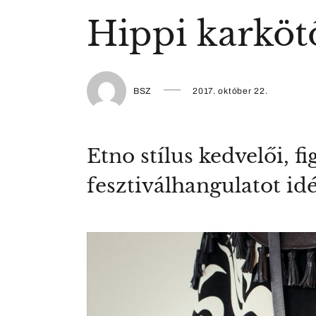
Hippi karkötő
BSZ
2017. október 22.
Etno stílus kedvelői, 
fesztiválhangulatot idé