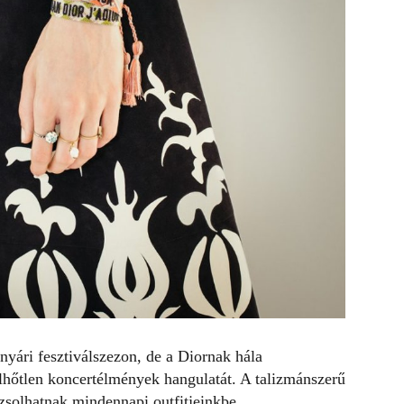
nyári fesztiválszezon, de a Diornak hála
hőtlen koncertélmények hangulatát. A talizmánszerű
solhatnak mindennapi outfitjeinkbe.