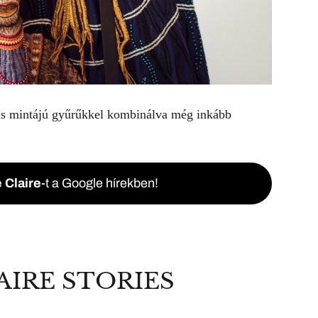
kus mintájú gyűrűkkel kombinálva még inkább
 Claire
-t a Google hírekben!
AIRE STORIES