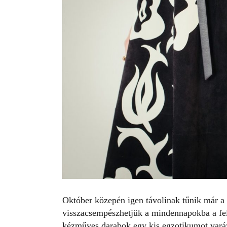
Október közepén igen távolinak tűnik már a 
visszacsempészhetjük a mindennapokba a fel
kézműves darabok egy kis egzotikumot varáz