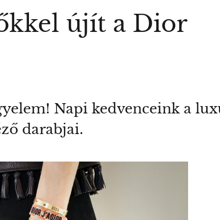
kkel újít a Dior
figyelem! Napi kedvenceink a l
ző darabjai.