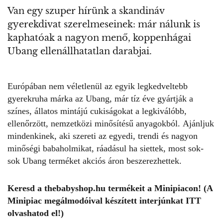
Van egy szuper hírünk a skandináv
gyerekdivat szerelmeseinek: már nálunk is
kaphatóak a nagyon menő, koppenhágai
Ubang ellenállhatatlan darabjai.
Európában nem véletlenül az egyik legkedveltebb
gyerekruha márka az Ubang, már tíz éve gyártják a
színes, állatos mintájú cukiságokat a legkiválóbb,
ellenőrzött, nemzetközi minősítésű anyagokból. Ajánljuk
mindenkinek, aki szereti az egyedi, trendi és nagyon
minőségi babaholmikat, ráadásul ha siettek, most sok-
sok Ubang terméket akciós áron beszerezhettek.
Keresd a
thebabyshop.hu
termékeit a
Minipiac
on! (A
Minipiac megálmodóival készített interjúnkat
ITT
olvashatod el!)