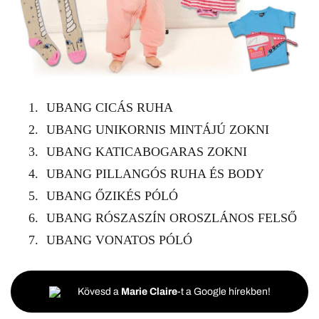
UBANG
CICÁS RUHA
UBANG
UNIKORNIS MINTÁJÚ ZOKNI
UBANG
KATICABOGARAS ZOKNI
UBANG
PILLANGÓS RUHA ÉS BODY
UBANG
ŐZIKÉS PÓLÓ
UBANG
RÓSZASZÍN OROSZLÁNOS FELSŐ
UBANG
VONATOS PÓLÓ
Kövesd a
Marie Claire
-t a Google hírekben!