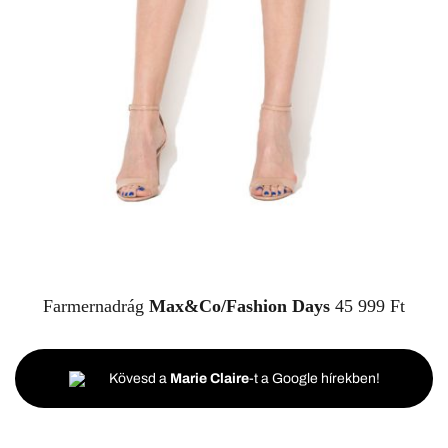
Farmernadrág
Max&Co/Fashion Days
45 999 Ft
Kövesd a
Marie Claire
-t a Google hírekben!