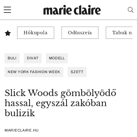
Hőkupola
Odüsszeia
Tabuk nél
BULI
DIVAT
MODELL
NEW YORK FASHION WEEK
SZETT
Slick Woods gömbölyödő
hassal, egyszál zakóban
bulizik
MARIECLAIRE.HU