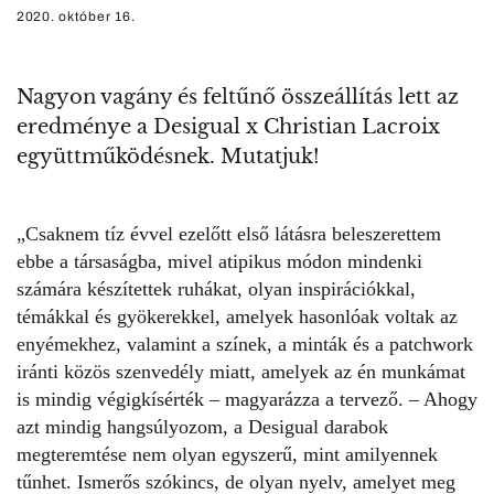
2020. október 16.
Nagyon vagány és feltűnő összeállítás lett az
eredménye a Desigual x Christian Lacroix
együttműködésnek. Mutatjuk!
„Csaknem tíz évvel ezelőtt első látásra beleszerettem
ebbe a társaságba, mivel atipikus módon mindenki
számára készítettek ruhákat, olyan inspirációkkal,
témákkal és gyökerekkel, amelyek hasonlóak voltak az
enyémekhez, valamint a színek, a minták és a patchwork
iránti közös szenvedély miatt, amelyek az én munkámat
is mindig végigkísérték – magyarázza a tervező. – Ahogy
azt mindig hangsúlyozom, a Desigual darabok
megteremtése nem olyan egyszerű, mint amilyennek
tűnhet. Ismerős szókincs, de olyan nyelv, amelyet meg