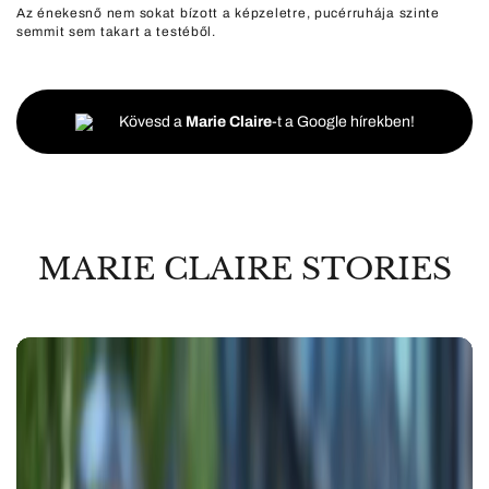
Az énekesnő nem sokat bízott a képzeletre, pucérruhája szinte
semmit sem takart a testéből.
Kövesd a
Marie Claire
-t a Google hírekben!
MARIE CLAIRE STORIES