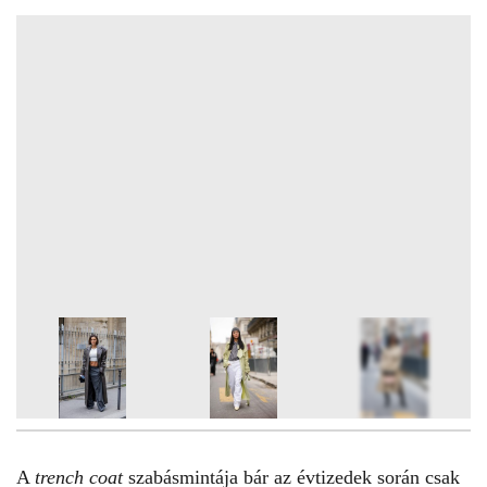
7
FOTÓ
A
trench
coat
szabásmintája bár az évtizedek során csak