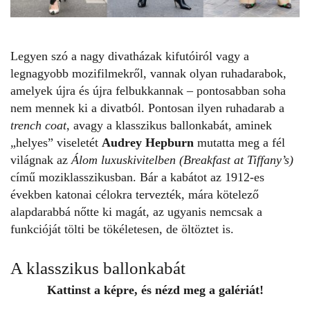
Legyen szó a nagy divatházak kifutóiról vagy a
legnagyobb mozifilmekről, vannak olyan ruhadarabok,
amelyek újra és újra felbukkannak – pontosabban soha
nem mennek ki a divatból. Pontosan ilyen ruhadarab a
trench coat
, avagy a klasszikus ballonkabát, aminek
„helyes” viseletét
Audrey Hepburn
mutatta meg a fél
világnak az
Álom luxuskivitelben (Breakfast at Tiffany’s)
című moziklasszikusban. Bár a kabátot az 1912-es
években katonai célokra tervezték, mára kötelező
alapdarabbá nőtte ki magát, az ugyanis nemcsak a
funkcióját tölti be tökéletesen, de öltöztet is.
A klasszikus ballonkabát
Kattinst a képre, és nézd meg a galériát!