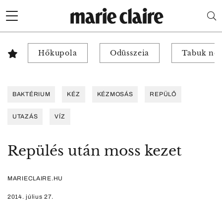
Hőkupola
Odüsszeia
Tabuk nél
BAKTÉRIUM
KÉZ
KÉZMOSÁS
REPÜLŐ
UTAZÁS
VÍZ
Repülés után moss kezet
MARIECLAIRE.HU
2014. július 27.