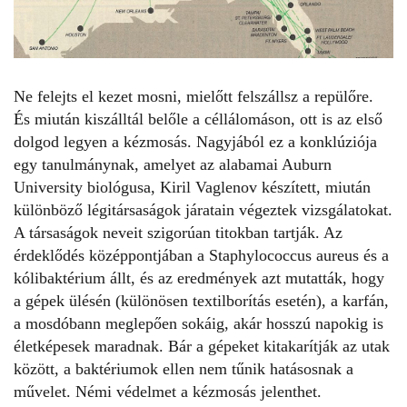
Ne felejts el kezet mosni, mielőtt felszállsz a repülőre.
És miután kiszálltál belőle a céllálomáson, ott is az első
dolgod legyen a kézmosás. Nagyjából ez a konklúziója
egy tanulmánynak, amelyet az alabamai Auburn
University biológusa, Kiril Vaglenov készített, miután
különböző légitársaságok járatain végeztek vizsgálatokat.
A társaságok neveit szigorúan titokban tartják. Az
érdeklődés középpontjában a Staphylococcus aureus és a
kólibaktérium állt, és az eredmények azt mutatták, hogy
a gépek ülésén (különösen textilborítás esetén), a karfán,
a mosdóbann meglepően sokáig, akár hosszú napokig is
életképesek maradnak. Bár a gépeket kitakarítják az utak
között, a baktériumok ellen nem tűnik hatásosnak a
művelet. Némi védelmet a kézmosás jelenthet.