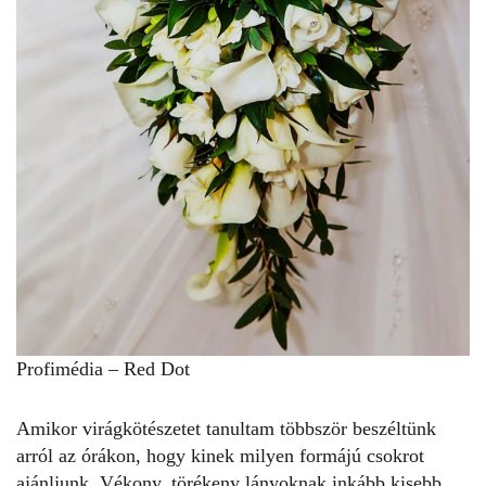
Profimédia – Red Dot
Amikor virágkötészetet tanultam többször beszéltünk
arról az órákon, hogy kinek milyen formájú csokrot
ajánljunk. Vékony, törékeny lányoknak inkább kisebb