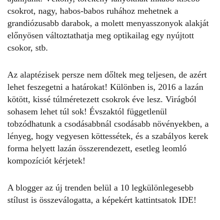
csokrot, nagy, habos-babos ruhához mehetnek a
grandiózusabb darabok, a molett menyasszonyok alakját
előnyösen változtathatja meg optikailag egy nyújtott
csokor, stb.
Az alaptézisek persze nem dőltek meg teljesen, de azért
lehet feszegetni a határokat! Különben is, 2016 a lazán
kötött, kissé túlméretezett csokrok éve lesz. Virágból
sohasem lehet túl sok! Évszaktól függetlenül
tobzódhatunk a csodásabbnál csodásabb növényekben, a
lényeg, hogy vegyesen köttessétek, és a szabályos kerek
forma helyett lazán összerendezett, esetleg leomló
kompozíciót kérjetek!
A blogger az új trenden belül a 10 legkülönlegesebb
stílust is összeválogatta, a képekért kattintsatok IDE!