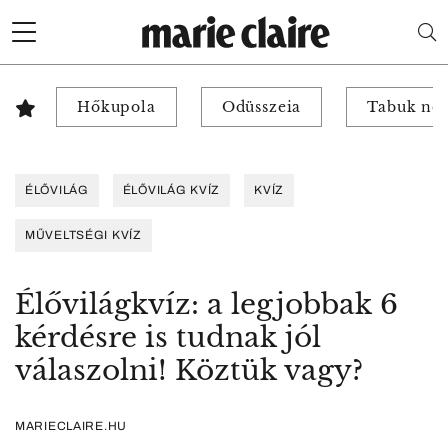
Hőkupola
Odüsszeia
Tabuk nél
ÉLŐVILÁG
ÉLŐVILÁG KVÍZ
KVÍZ
MŰVELTSÉGI KVÍZ
Élővilágkvíz: a legjobbak 6
kérdésre is tudnak jól
válaszolni! Köztük vagy?
MARIECLAIRE.HU