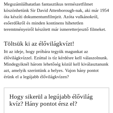
Megszámlálhatatlan fantasztikus természetfilmet
köszönhetünk Sir David Attenborough-nak, aki már 1954
óta készíti dokumentumfilmjeit. Azóta vulkánokról,
esőerdőkről és minden kontinens hihetetlen
teremtményeiről készített már ismeretterjesztő filmeket.
Töltsük ki az élővilágkvízt!
Itt az ideje, hogy próbára tegyük magunkat az
élővilágkvízzel
. Ezúttal is tíz kérdésre kell válaszolnunk.
Mindegyiknél három lehetőség közül kell kiválasztanunk
azt, amelyik szerintünk a helyes. Vajon hány pontot
érünk el a legújabb
élővilágkvízen
?
Hogy sikerül a legújabb élővilág
kvíz? Hány pontot érsz el?