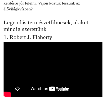
kérdésre jól felelni. Vajon köztük leszünk az
élővilágkvízben
?
Legendás természetfilmesek, akiket
mindig szerettünk
1. Robert J. Flaherty