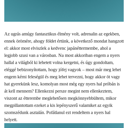
Az ugrás amúgy fantasztikus élmény volt, adrenalin az egekben,
ennek örömére, ahogy földet értünk, a következő mondat hangzott
el: akkor most elviszlek a kedvenc
japán
éttermembe, ahol a
legjobb szusi van a városban. Na most akkoriban engem a nyers
hallal a világból ki lehetett volna kergetni, és úgy gondoltam,
eléggé bebizonyítottam, hogy jófej vagyok – most már meg lehet
engem kérni feleségül és meg lehet tervezni, hogy akkor öt vagy
hat gyerekünk lesz, komolyan most még egy nyers hal próbán is
át kell mennem? Ellenkezni persze megint nem ellenkeztem,
viszont az étterembe meglehetősen megkönnyebbültem, mikor
megpillantottam ezeket a kis
lepényszerű
valamiket az egyik
szomszédunk asztalán. Pofátlanul ezt rendeltem a nyers hal
helyett.