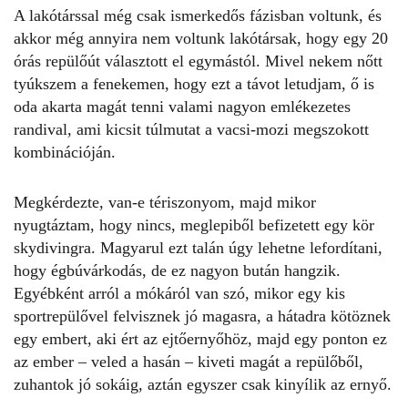
A lakótárssal még csak ismerkedős fázisban voltunk, és
akkor még annyira nem voltunk lakótársak, hogy egy 20
órás repülőút választott el egymástól. Mivel nekem nőtt
tyúkszem a fenekemen, hogy ezt a távot letudjam, ő is
oda akarta magát tenni valami nagyon emlékezetes
randival, ami kicsit túlmutat a vacsi-
mozi
megszokott
kombinációján.
Megkérdezte, van-e tériszonyom, majd mikor
nyugtáztam, hogy nincs, meglepiből befizetett egy kör
skydivingra. Magyarul ezt talán úgy lehetne lefordítani,
hogy égbúvárkodás, de ez nagyon bután hangzik.
Egyébként arról a mókáról van szó, mikor egy kis
sportrepülővel felvisznek jó magasra, a hátadra kötöznek
egy embert, aki ért az ejtőernyőhöz, majd egy ponton ez
az ember – veled a hasán – kiveti magát a repülőből,
zuhantok jó sokáig, aztán egyszer csak kinyílik az ernyő.