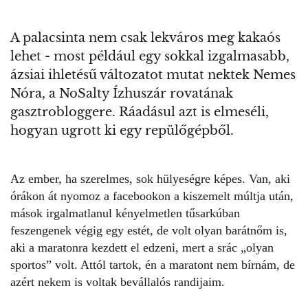
A palacsinta nem csak lekváros meg kakaós
lehet - most például egy sokkal izgalmasabb,
ázsiai ihletésű változatot mutat nektek Nemes
Nóra, a NoSalty Ízhuszár rovatának
gasztrobloggere. Ráadásul azt is elmeséli,
hogyan ugrott ki egy repülőgépből.
Az ember, ha szerelmes, sok hülyeségre képes. Van, aki
órákon át nyomoz a facebookon a kiszemelt múltja után,
mások irgalmatlanul kényelmetlen tűsarkúban
feszengenek végig egy estét, de volt olyan barátnőm is,
aki a maratonra kezdett el edzeni, mert a srác „olyan
sportos” volt. Attól tartok, én a maratont nem bírnám, de
azért nekem is voltak bevállalós randijaim.