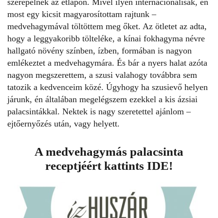
szerepelnek az étlapon. Mivel ilyen internacionálisak, én
most egy kicsit magyarosítottam rajtunk –
medvehagymával töltöttem meg őket. Az ötletet az adta,
hogy a leggyakoribb tölteléke, a kínai fokhagyma névre
hallgató növény színben, ízben, formában is nagyon
emlékeztet a medvehagymára. És bár a nyers halat azóta
nagyon megszerettem, a szusi valahogy továbbra sem
tatozik a kedvenceim közé. Úgyhogy ha szusievő helyen
járunk, én általában megelégszem ezekkel a kis ázsiai
palacsintákkal. Nektek is nagy szeretettel ajánlom –
ejtőernyőzés után, vagy helyett.
A medvehagymás palacsinta
receptjéért kattints
IDE
!