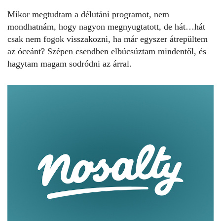
Mikor megtudtam a délutáni programot, nem
mondhatnám, hogy nagyon megnyugtatott, de hát…hát
csak nem fogok visszakozni, ha már egyszer átrepültem
az óceánt? Szépen csendben elbúcsúztam mindentől, és
hagytam magam sodródni az árral.