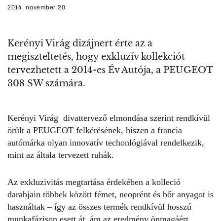
2014. november 20.
Kerényi Virág dizájnert érte az a
megiszteltetés, hogy exkluzív kollekciót
tervezhetett a 2014-es Év Autója, a PEUGEOT
308 SW számára.
Kerényi Virág divattervező elmondása szerint rendkívül
örült a PEUGEOT felkérésének, hiszen a francia
autómárka olyan innovatív techonlógiával rendelkezik,
mint az általa tervezett ruhák.
Az exkluzivitás megtartása érdekében a kolleció
darabjain többek között fémet, neoprént és bőr anyagot is
használtak – így az összes termék rendkívül hosszú
munkafázison esett át, ám az eredmény önmagáért