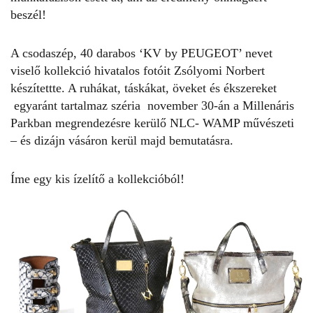
beszél!
A csodaszép, 40 darabos ‘KV by PEUGEOT’ nevet
viselő kollekció hivatalos fotóit Zsólyomi Norbert
készítettte. A ruhákat, táskákat, öveket és ékszereket
egyaránt tartalmaz széria november 30-án a Millenáris
Parkban megrendezésre kerülő NLC- WAMP művészeti
– és dizájn vásáron kerül majd bemutatásra.
Íme egy kis ízelítő a kollekcióból!