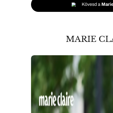
Kövesd a
Marie
MARIE CL