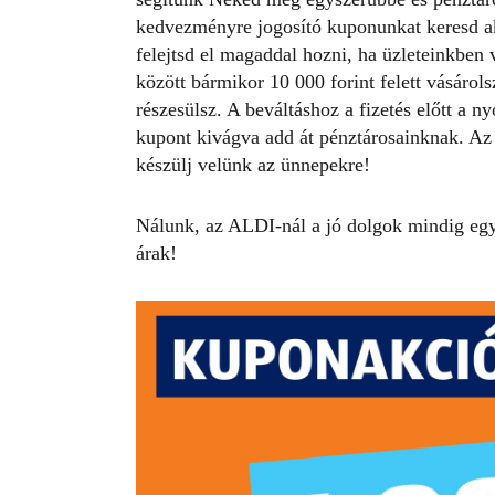
kedvezményre jogosító kuponunkat keresd a
felejtsd el magaddal hozni, ha üzleteinkben
között bármikor 10 000 forint felett vásáro
részesülsz. A beváltáshoz a fizetés előtt a ny
kupont kivágva add át pénztárosainknak. Az ak
készülj velünk az ünnepekre!
Nálunk, az
ALDI-nál
a jó dolgok mindig együ
árak!