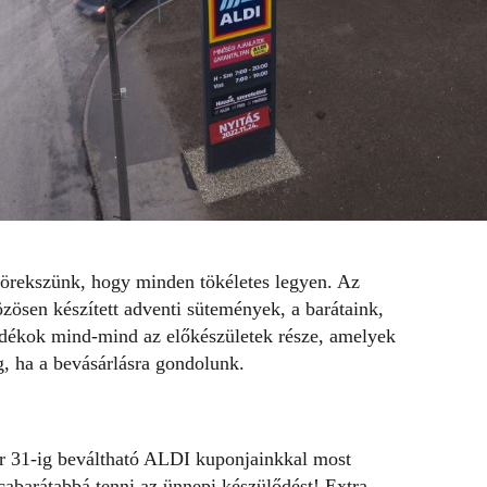
örekszünk, hogy minden tökéletes legyen. Az
zösen készített adventi sütemények, a barátaink,
ándékok mind-mind az előkészületek része, amelyek
g, ha a bevásárlásra gondolunk.
r 31-ig beváltható ALDI kuponjainkkal most
abarátabbá tenni az ünnepi készülődést! Extra