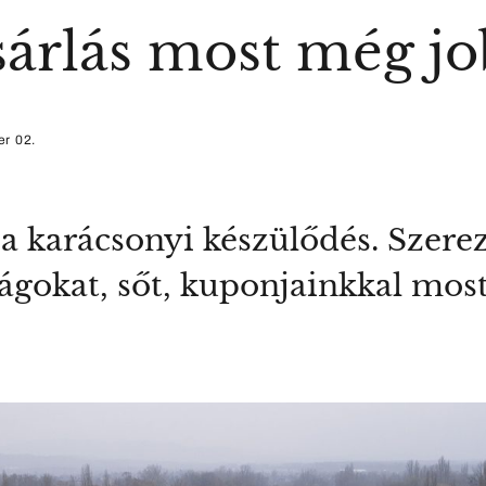
árlás most még jo
r 02.
a karácsonyi készülődés. Szere
ágokat, sőt, kuponjainkkal mos