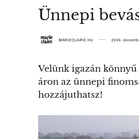
Ünnepi bevás
MARIECLAIRE.HU
2024. decembe
Velünk igazán könnyű 
áron az ünnepi finoms
hozzájuthatsz!