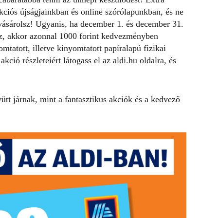
kciós újságjainkban és
online szórólapunkban
, és ne
 vásárolsz! Ugyanis, ha december 1. és december 31.
lsz, akkor azonnal 1000 forint kedvezményben
omtatott, illetve kinyomtatott papíralapú fizikai
ció részleteiért látogass el az aldi.hu oldalra, és
tt járnak, mint a fantasztikus akciók és a kedvező