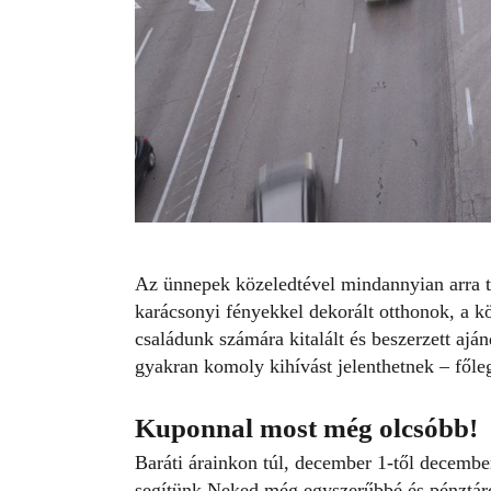
Az ünnepek közeledtével mindannyian arra t
karácsonyi fényekkel dekorált otthonok, a kö
családunk számára kitalált és beszerzett aj
gyakran komoly kihívást jelenthetnek – főle
Kuponnal most még olcsóbb!
Baráti árainkon
túl, december 1-től decembe
segítünk Neked még egyszerűbbé és pénztárc