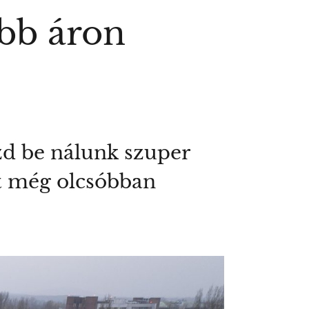
bb áron
zd be nálunk szuper
t még olcsóbban