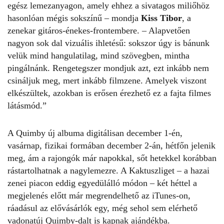
egész lemezanyagon, amely ehhez a sivatagos miliőhöz
hasonlóan mégis sokszínű – mondja
Kiss Tibor
, a
zenekar gitáros-énekes-frontembere. – Alapvetően
nagyon sok dal vizuális ihletésű: sokszor úgy is bánunk
velük mind hangulatilag, mind szövegben, mintha
pingálnánk. Rengetegszer mondjuk azt, ezt inkább nem
csináljuk meg, mert inkább filmzene. Amelyek viszont
elkészültek, azokban is erősen érezhető ez a fajta filmes
látásmód.”
A Quimby új albuma digitálisan december 1-én,
vasárnap, fizikai formában december 2-án, hétfőn jelenik
meg, ám a rajongók már napokkal, sőt hetekkel korábban
rástartolhatnak a nagylemezre. A Kaktuszliget – a hazai
zenei piacon eddig egyedülálló módon – két héttel a
megjelenés előtt már megrendelhető az iTunes-on,
ráadásul az elővásárlók egy, még sehol sem elérhető
vadonatúj Quimby-dalt is kapnak ajándékba.