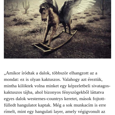
„Amikor íródtak a dalok, többször elhangzott az a
mondat: ez is olyan kaktuszos. Valahogy azt éreztük,
mintha kilöktek volna minket egy képzeletbeli sivatagos-
kaktuszos tájba, ahol bizonyos fényszögekből láttatva
egyes dalok westernes-countrys keretet, mások fojtott-
fülledt hangulatot kaptak. Még a sok munkacím is erre
rímelt, mint egy hangulati layer, amely végigvonult az