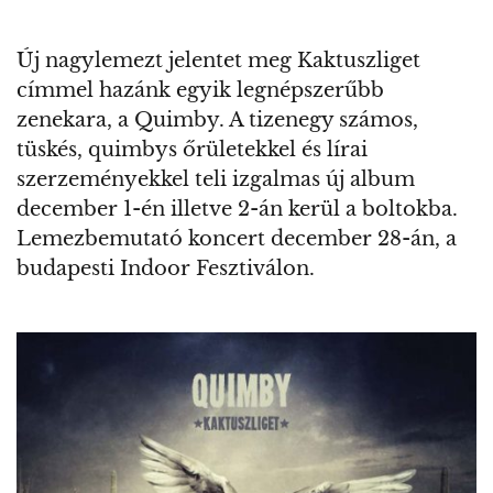
Új nagylemezt jelentet meg Kaktuszliget
címmel hazánk egyik legnépszerűbb
zenekara, a Quimby. A tizenegy számos,
tüskés, quimbys őrületekkel és lírai
szerzeményekkel teli izgalmas új album
december 1-én illetve 2-án kerül a boltokba.
Lemezbemutató koncert december 28-án, a
budapesti Indoor Fesztiválon.