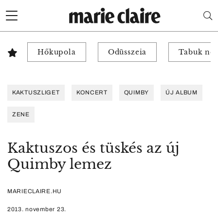
Hőkupola
Odüsszeia
Tabuk nél
KAKTUSZLIGET
KONCERT
QUIMBY
ÚJ ALBUM
ZENE
Kaktuszos és tüskés az új
Quimby lemez
MARIECLAIRE.HU
2013. november 23.