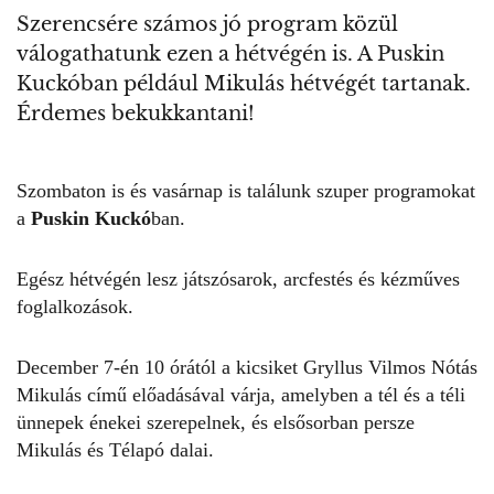
Szerencsére számos jó program közül
válogathatunk ezen a hétvégén is. A Puskin
Kuckóban például Mikulás hétvégét tartanak.
Érdemes bekukkantani!
Szombaton is és vasárnap is találunk szuper programokat
a
Puskin Kuckó
ban.
Egész hétvégén lesz játszósarok, arcfestés és kézműves
foglalkozások.
December 7-én 10 órától a kicsiket Gryllus Vilmos Nótás
Mikulás című előadásával várja, amelyben a tél és a téli
ünnepek énekei szerepelnek, és elsősorban persze
Mikulás és Télapó dalai.