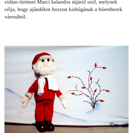
vidám történet Marci kalandos útjáról szól, melynek
célja, hogy ajándékot hozzon kishúgának a hóemberek
városából.