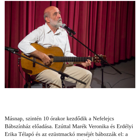
Másnap, szintén 10 órakor kezdődik a Nefelejcs
Bábszínház előadása. Ezúttal Marék Veronika és Erdélyi
Erika Télapó és az ezüstmackó meséjét bábozzák el: a