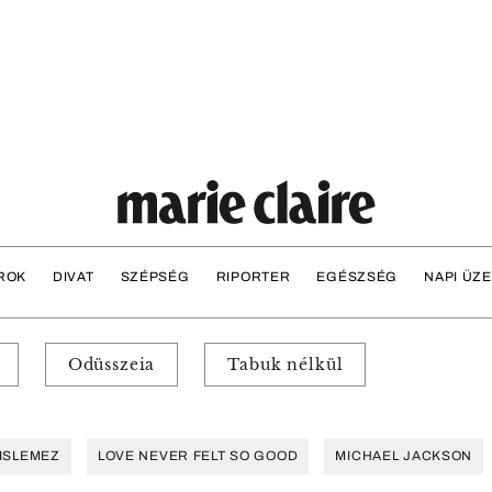
ROK
DIVAT
SZÉPSÉG
RIPORTER
EGÉSZSÉG
NAPI ÜZ
Odüsszeia
Tabuk nélkül
ISLEMEZ
LOVE NEVER FELT SO GOOD
MICHAEL JACKSON