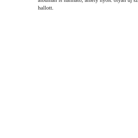
albumán is hallható, amely nyolc olyan új 
hallott.