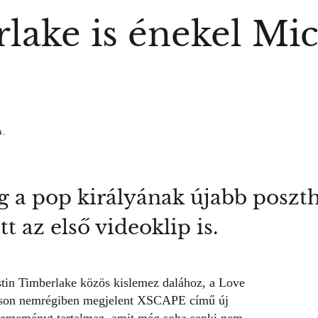
rlake is énekel Mi
4.
 a pop királyának újabb poszt
t az első videoklip is.
stin Timberlake közös kislemez dalához, a Love
kson nemrégiben megjelent XSCAPE című új