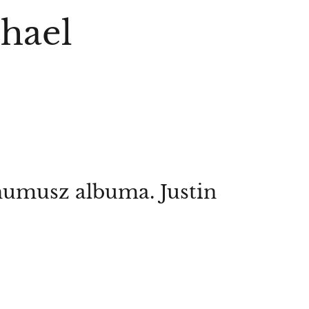
chael
humusz albuma. Justin