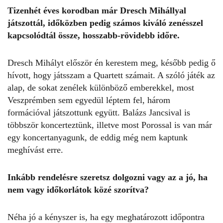
Tizenhét éves korodban már Dresch Mihállyal
játszottál, időközben pedig számos kiváló zenésszel
kapcsolódtál össze, hosszabb-rövidebb időre.
Dresch Mihályt először én kerestem meg, később pedig ő
hívott, hogy játsszam a Quartett számait. A szóló játék az
alap, de sokat zenélek különböző emberekkel, most
Veszprémben sem egyedül léptem fel, három
formációval játszottunk együtt. Balázs Jancsival is
többször koncerteztünk, illetve most Porossal is van már
egy koncertanyagunk, de eddig még nem kaptunk
meghívást erre.
Inkább rendelésre szeretsz dolgozni vagy az a jó, ha
nem vagy időkorlátok közé szorítva?
Néha jó a kényszer is, ha egy meghatározott időpontra