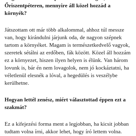
Őriszentpéteren, mennyire áll közel hozzád a
környék?
Játszottam ott már több alkalommal, ahhoz túl messze
van, hogy kirándulni járjunk oda, de nagyon szépnek
tartom a környéket. Magam is természetkedvelő vagyok,
szeretek sétálni az erdőben, fák között. Közel áll hozzám
ez a környezet, hiszen ilyen helyen is élünk. Van három
lovunk is, bár én nem lovagolok, nem jó kockáztatni, ha
véletlenül elesnék a lóval, a hegedülés is veszélybe
kerülhetne.
Hogyan lettél zenész, miért választottad éppen ezt a
szakmát?
Ez a kifejezési forma ment a legjobban, ha kicsit jobban
tudtam volna írni, akkor lehet, hogy író lettem volna.