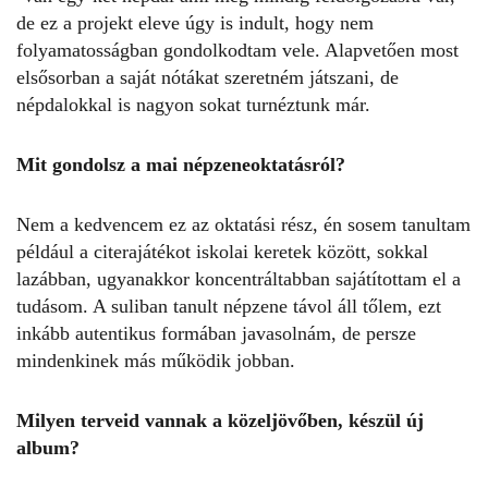
de ez a projekt eleve úgy is indult, hogy nem
folyamatosságban gondolkodtam vele. Alapvetően most
elsősorban a saját nótákat szeretném játszani, de
népdalokkal is nagyon sokat turnéztunk már.
Mit gondolsz a mai népzeneoktatásról?
Nem a kedvencem ez az oktatási rész, én sosem tanultam
például a citerajátékot iskolai keretek között, sokkal
lazábban, ugyanakkor koncentráltabban sajátítottam el a
tudásom. A suliban tanult népzene távol áll tőlem, ezt
inkább autentikus formában javasolnám, de persze
mindenkinek más működik jobban.
Milyen terveid vannak a közeljövőben, készül új
album?