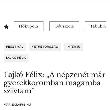
Hőkupola
Odüsszeia
Tabuk nél
FESZTIVÁL
HÉTRÉTORSZÁG
INTERJÚ
LAJKÓ FÉLIX
Lajkó Félix: „A népzenét már
gyerekkoromban magamba
szívtam”
MARIECLAIRE.HU