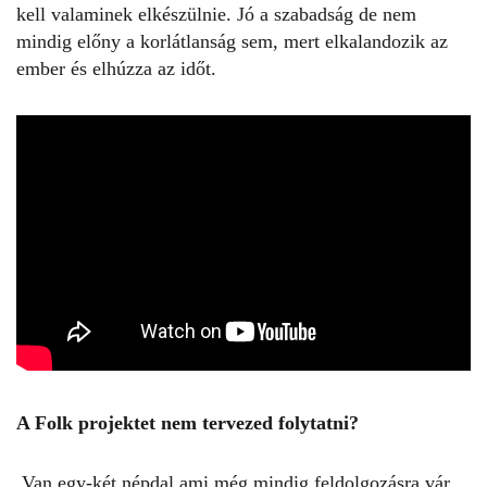
kell valaminek elkészülnie. Jó a szabadság de nem
mindig előny a korlátlanság sem, mert elkalandozik az
ember és elhúzza az időt.
A Folk projektet nem tervezed folytatni?
Van egy-két népdal ami még mindig feldolgozásra vár,