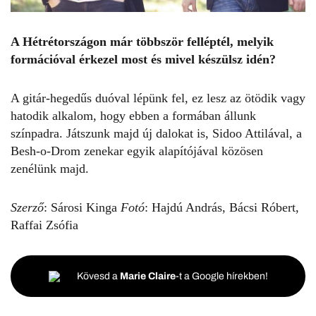
A Hétrétországon már többször felléptél, melyik
formációval érkezel most és mivel készülsz idén?
A gitár-hegedűs duóval lépünk fel, ez lesz az ötödik vagy
hatodik alkalom, hogy ebben a formában állunk
színpadra. Játszunk majd új dalokat is, Sidoo Attilával, a
Besh-o-Drom zenekar egyik alapítójával közösen
zenélünk majd.
Szerző
: Sárosi Kinga
Fotó
: Hajdú András, Bácsi Róbert,
Raffai Zsófia
Kövesd a
Marie Claire
-t a Google hírekben!