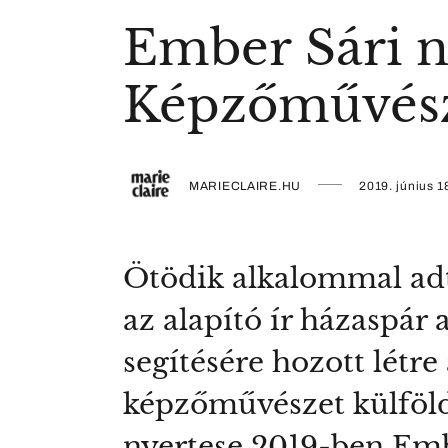
Ember Sári n
Képzőművésze
MARIECLAIRE.HU
2019. június 1
Ötödik alkalommal adt
az alapító ír házaspá
segítésére hozott létre
képzőművészet külföld
nyertese 2019-ben Embe