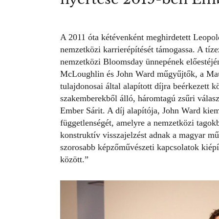
A 2011 óta kétévenként meghirdetett Leopo
nemzetközi karrierépítését támogassa. A tíze
nemzetközi Bloomsday ünnepének előestéjé
McLoughlin és John Ward műgyűjtők, a Maur
tulajdonosai által alapított díjra beérkezet
szakemberekből álló, háromtagú zsűri választ
Ember Sárit. A díj alapítója, John Ward kieme
függetlenségét, amelyre a nemzetközi tagokbó
konstruktív visszajelzést adnak a magyar mű
szorosabb képzőművészeti kapcsolatok kiépí
között.”