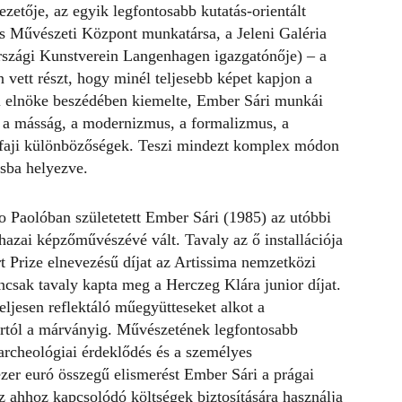
zetője, az egyik legfontosabb kutatás-orientált
rs Művészeti Központ munkatársa, a Jeleni Galéria
rszági Kunstverein Langenhagen igazgatónője) – a
vett részt, hogy minél teljesebb képet kapjon a
ri elnöke beszédében kiemelte, Ember Sári munkái
t a másság, a modernizmus, a formalizmus, a
és faji különbözőségek. Teszi mindezt komplex módon
usba helyezve.
o Paolóban születetett Ember Sári (1985) az utóbbi
 hazai képzőművészévé vált. Tavaly az ő installációja
t Prize elnevezésű díjat az Artissima nemzetközi
csak tavaly kapta meg a Herczeg Klára junior díjat.
ljesen reflektáló műegyütteseket alkot a
írtól a márványig. Művészetének legfontosabb
 archeológiai érdeklődés és a személyes
ezer euró összegű elismerést Ember Sári a prágai
z ahhoz kapcsolódó költségek biztosítására használja