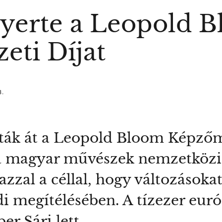
yerte a Leopold 
ti Díjat
8.
ák át a Leopold Bloom Képzőmű
r a magyar művészek nemzetközi
 azzal a céllal, hogy változásokat
i megítélésében. A tízezer euró
r Sári lett.