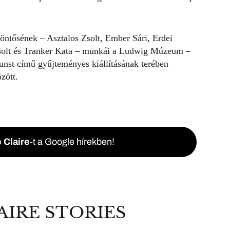
ntősének – Asztalos Zsolt, Ember Sári, Erdei
solt és Tranker Kata – munkái a Ludwig Múzeum –
st című gyűjteményes kiállításának terében
zött.
 Claire
-t a Google hírekben!
AIRE STORIES