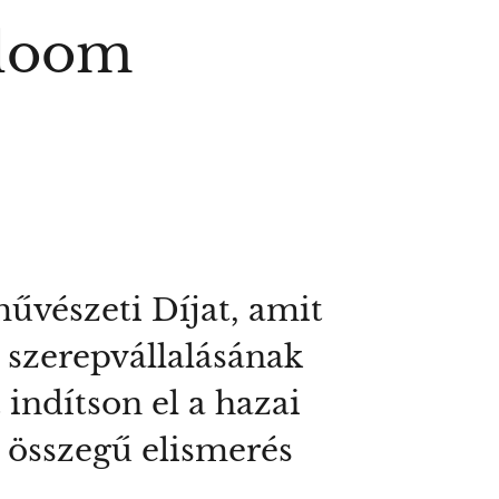
Bloom
vészeti Díjat, amit
 szerepvállalásának
 indítson el a hazai
 összegű elismerés