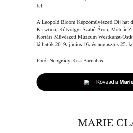
fel.
A Leopold Bloom Képzőművészeti Díj hat dö
Krisztina, Kútvölgyi-Szabó Áron, Molnár Z
Kortárs Művészeti Múzeum Westkunst-Ostkun
láthatók 2019. június 16. és augusztus 25. kö
Fotó: Neogrády-Kiss Barnabás
Kövesd a
Marie
MARIE CL