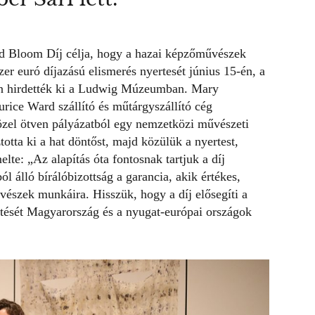
ld Bloom Díj célja, hogy a hazai képzőművészek
zer euró díjazású elismerés nyertesét június 15-én, a
n hirdették ki a Ludwig Múzeumban. Mary
ice Ward szállító és műtárgyszállító cég
t közel ötven pályázatból egy nemzetközi művészeti
otta ki a hat döntőst, majd közülük a nyertest,
lte: „Az alapítás óta fontosnak tartjuk a díj
l álló bírálóbizottság a garancia, akik értékes,
vészek munkáira. Hisszük, hogy a díj elősegíti a
tését Magyarország és a nyugat-európai országok