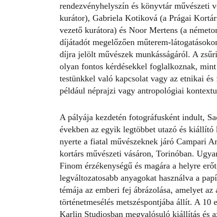
rendezvényhelyszín és könyvtár művészeti ve
kurátor), Gabriela Kotiková (a Prágai Kortá
vezető kurátora) és Noor Mertens (a németo
díjátadót megelőzően műterem-látogatásokon 
díjra jelölt művészek munkásságáról. A zsű
olyan fontos kérdésekkel foglalkoznak, min
testünkkel való kapcsolat vagy az etnikai 
például néprajzi vagy antropológiai kontext
A pályája kezdetén fotográfusként indult, Sa
években az egyik legtöbbet utazó és kiállító
nyerte a fiatal művészeknek járó Campari Ar
kortárs művészeti vásáron, Torinóban. Ugyan
Finom érzékenységű és magára a helyre erőte
legváltozatosabb anyagokat használva a pap
témája az emberi fej ábrázolása, amelyet az
történetmesélés metszéspontjába állít. A 10 
Karlin Studiosban megvalósuló kiállítás és a