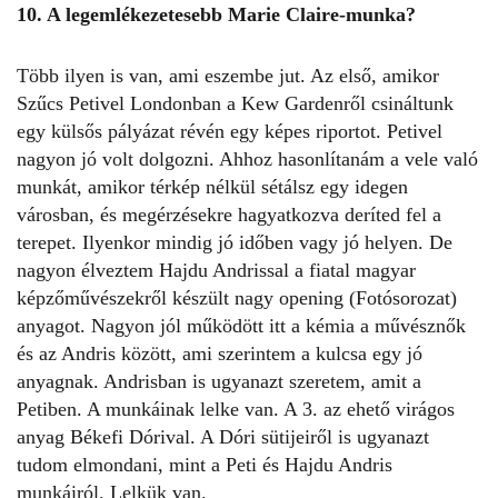
10. A legemlékezetesebb Marie Claire-munka?
Több ilyen is van, ami eszembe jut. Az első, amikor
Szűcs Petivel Londonban a Kew Gardenről csináltunk
egy külsős pályázat révén egy képes riportot. Petivel
nagyon jó volt dolgozni. Ahhoz hasonlítanám a vele való
munkát, amikor térkép nélkül sétálsz egy idegen
városban, és megérzésekre hagyatkozva deríted fel a
terepet. Ilyenkor mindig jó időben vagy jó helyen. De
nagyon élveztem Hajdu Andrissal a fiatal magyar
képzőművészekről készült nagy opening (Fotósorozat)
anyagot. Nagyon jól működött itt a kémia a művésznők
és az Andris között, ami szerintem a kulcsa egy jó
anyagnak. Andrisban is ugyanazt szeretem, amit a
Petiben. A munkáinak lelke van. A 3. az ehető virágos
anyag Békefi Dórival. A Dóri sütijeiről is ugyanazt
tudom elmondani, mint a Peti és Hajdu Andris
munkáiról. Lelkük van.