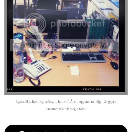
Igazából nehéz meghatározni, hol is ül Áron, ugyanis mindig más gépre
lementve találjuk meg a fotóit