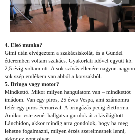
4. Első munka?
Gimi után elvégeztem a szakácsiskolát, és a Gundel
étteremben voltam szakács. Gyakorlati idővel együtt kb.
2,5 évig voltam ott. A sok szívás ellenére nagyon-nagyon
sok szép emlékem van abból a korszakból.
5. Bringa vagy motor?
Mindkettő. Mikor milyen hangulatom van – mindkettőt
imádom. Van egy piros, 25 éves Vespa, ami számomra
felér egy piros Ferrarival. A bringázás pedig életforma.
Amikor este zenét hallgatva gurulok át a kivilágított
Lánchídon, akkor mindig arra gondolok, hogy ha meg
lehetne fogalmazni, milyen érzés szerelmesnek lenni,
akkor ez pont olyan.