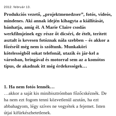
2012. február 13.
Produkciós vezető, „projektmenedzser”, fotós, videós,
mindenes. Aki annak idején kihagyta a kiállítását,
bánhatja, amíg él. A Marie Claire csodás
werkfilmjeinek egy része őt dicséri, de ételt, terített
asztalt is kevesen fotóznak nála szebben – és akkor a
főzésről még nem is szóltunk. Munkaköri
kötelességből sokat telefonál, utazik és jár-kel a
városban, bringával és motorral sem az a komótos
típus, de akadnak itt még érdekességek…
1. Ha nem fotós lennék…
…akkor a saját kis minibisztrómban főzőcskéznék. De
ha nem ezt fogom tenni közvetlenül azután, ha ezt
abbahagyom, légy szíves ne vegyétek a fejemet. Isten
útjai kifürkészhetetlenek.