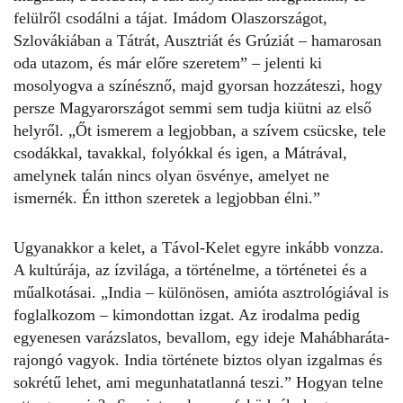
felülről csodálni a tájat. Imádom Olaszországot,
Szlovákiában a Tátrát, Ausztriát és Grúziát – hamarosan
oda utazom, és már előre szeretem” – jelenti ki
mosolyogva a
színésznő
, majd gyorsan hozzáteszi, hogy
persze Magyarországot semmi sem tudja kiütni az első
helyről. „Őt ismerem a legjobban, a szívem csücske, tele
csodákkal, tavakkal, folyókkal és igen, a Mátrával,
amelynek talán nincs olyan ösvénye, amelyet ne
ismernék. Én itthon szeretek a legjobban élni.”
Ugyanakkor a kelet, a Távol-Kelet egyre inkább vonzza.
A kultúrája, az ízvilága, a történelme, a történetei és a
műalkotásai. „
India
– különösen, amióta asztrológiával is
foglalkozom – kimondottan izgat. Az irodalma pedig
egyenesen varázslatos, bevallom, egy ideje Mahábharáta-
rajongó vagyok. India története biztos olyan izgalmas és
sokrétű lehet, ami megunhatatlanná teszi.” Hogyan telne