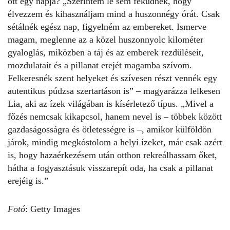
ott egy napja? „Szerintem le sem feküdnék, hogy
élvezzem és kihasználjam mind a huszonnégy órát. Csak
sétálnék egész nap, figyelném az embereket. Ismerve
magam, meglenne az a közel huszonnyolc kilométer
gyaloglás, miközben a táj és az emberek rezdüléseit,
mozdulatait és a pillanat erejét magamba szívom.
Felkeresnék szent helyeket és szívesen részt vennék egy
autentikus púdzsa szertartáson is” – magyarázza lelkesen
Lia
, aki az ízek világában is kísérletező típus. „Mivel a
főzés nemcsak kikapcsol, hanem nevel is – többek között
gazdaságosságra és ötletességre is –, amikor külföldön
járok, mindig megkóstolom a helyi ízeket, már csak azért
is, hogy hazaérkezésem után otthon rekreálhassam őket,
hátha a fogyasztásuk visszarepít oda, ha csak a pillanat
erejéig is.”
Fotó
: Getty Images