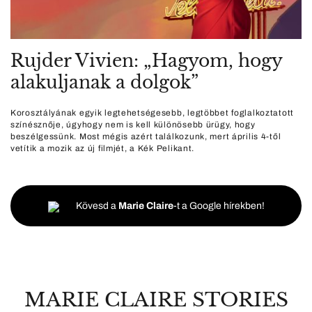
Rujder Vivien: „Hagyom, hogy
alakuljanak a dolgok”
Korosztályának egyik legtehetségesebb, legtöbbet foglalkoztatott
színésznője, úgyhogy nem is kell különösebb ürügy, hogy
beszélgessünk. Most mégis azért találkozunk, mert április 4-től
vetítik a mozik az új filmjét, a Kék Pelikant.
Kövesd a
Marie Claire
-t a Google hírekben!
MARIE CLAIRE STORIES