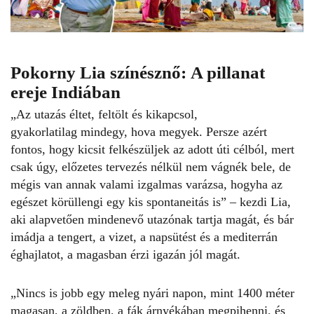
Pokorny Lia színésznő:
A pillanat
ereje Indiában
„Az utazás éltet, feltölt és kikapcsol,
gyakorlatilag mindegy, hova megyek. Persze azért
fontos, hogy kicsit felkészüljek az adott úti célból, mert
csak úgy, előzetes tervezés nélkül nem vágnék bele, de
mégis van annak valami izgalmas varázsa, hogyha az
egészet körüllengi egy kis spontaneitás is” – kezdi
Lia
,
aki alapvetően mindenevő utazónak tartja magát, és bár
imádja a tengert, a vizet, a napsütést és a mediterrán
éghajlatot, a magasban érzi igazán jól magát.
„Nincs is jobb egy meleg nyári napon, mint 1400 méter
magasan, a zöldben, a fák árnyékában megpihenni, és