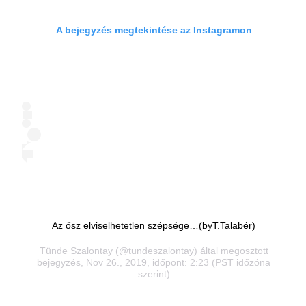
A bejegyzés megtekintése az Instagramon
Az ősz elviselhetetlen szépsége…(byT.Talabér)
Tünde Szalontay
(@tundeszalontay) által megosztott
bejegyzés, Nov 26., 2019, időpont: 2:23 (PST időzóna
szerint)