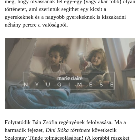
meg, hogy olvassanak fel egy-egy (vagy akár több) olyan
történetet, ami szerintük segíthet egy kicsit a
gyerekeknek és a nagyobb gyerekeknek is kiszakadni
néhány percre a valóságból.
Folytatódik Bán Zsófia regényének felolvasása. Ma a
harmadik fejezet,
Dini Róka története
következik
Szalontay Tünde tolmácsolásában! (A korábbi részeket