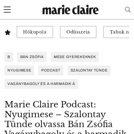
Hőkupola
Odüsszeia
Tabuk nél
B
BÁN ZSÓFIA
MESE GYEREKEKNEK
NYUGIMESE
PODCAST
SZALONTAY TÜNDE
VAGÁNYBAGOLY ÉS A HARMADIK Á
Marie Claire Podcast:
Nyugimese – Szalontay
Tünde olvassa Bán Zsófia