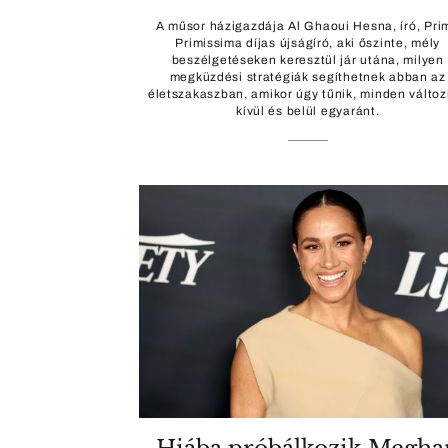
A műsor házigazdája Al Ghaoui Hesna, író, Pri
Primissima díjas újságíró, aki őszinte, mély
beszélgetéseken keresztül jár utána, milyen
megküzdési stratégiák segíthetnek abban az
életszakaszban, amikor úgy tűnik, minden változ
kívül és belül egyaránt.