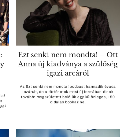
:
Ezt senki nem mondta! – Ott
gy
Anna új kiadványa a szülőség
igazi arcáról
Az Ezt senki nem mondta! podcast harmadik évada
lezárult, de a történetek most új formában élnek
la!
tovább: megszületett belőlük egy különleges, 150
és
oldalas bookazine.
gei.