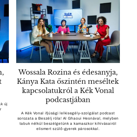
m,
Wossala Rozina és édesanyja,
t
Kánya Kata őszintén meséltek
kapcsolatukról a Kék Vonal
podcastjában
k új
r
A Kék Vonal ifjúsági lelkisegély-szolgálat podcast
sorozata a Beszélj róla! Al Ghaoui Hesnával, melyben
tabuk nélkül beszélgetünk a kamaszkor kihívásairól
elismert szülő-gyerek párosokkal.