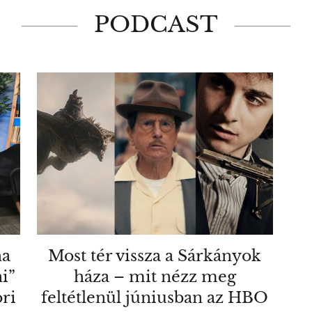
PODCAST
ha
Most tér vissza a Sárkányok
i”
háza – mit nézz meg
ri
feltétlenül júniusban az HBO