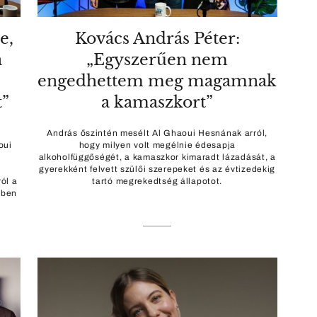
e,
Kovács András Péter:
a
„Egyszerűen nem
engedhettem meg magamnak
t”
a kamaszkort”
András őszintén mesélt Al Ghaoui Hesnának arról,
oui
hogy milyen volt megélnie édesapja
alkoholfüggőségét, a kamaszkor kimaradt lázadását, a
gyerekként felvett szülői szerepeket és az évtizedekig
ól a
tartó megrekedtség állapotot.
pben