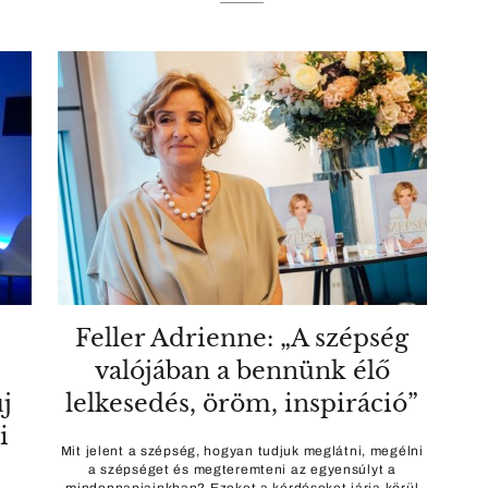
l
Feller Adrienne: „A szépség
valójában a bennünk élő
j
lelkesedés, öröm, inspiráció”
i
Mit jelent a szépség, hogyan tudjuk meglátni, megélni
a szépséget és megteremteni az egyensúlyt a