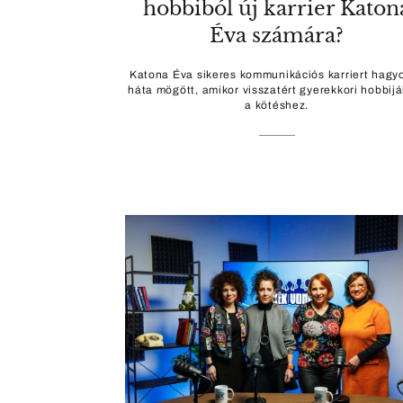
hobbiból új karrier Katon
Éva számára?
Katona Éva sikeres kommunikációs karriert hagyo
háta mögött, amikor visszatért gyerekkori hobbij
a kötéshez.