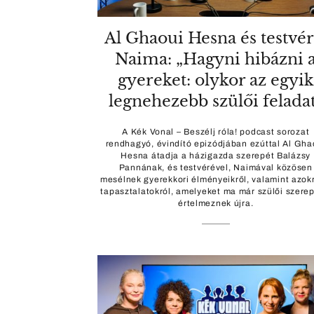
Al Ghaoui Hesna és testvér
Naima: „Hagyni hibázni 
gyereket: olykor az egyik
legnehezebb szülői felada
A Kék Vonal – Beszélj róla! podcast sorozat
rendhagyó, évindító epizódjában ezúttal Al Gha
Hesna átadja a házigazda szerepét Balázsy
Pannának, és testvérével, Naimával közösen
mesélnek gyerekkori élményeikről, valamint azokr
tapasztalatokról, amelyeket ma már szülői szere
értelmeznek újra.