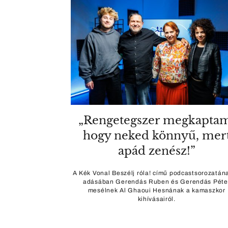
„Rengetegszer megkapta
hogy neked könnyű, mer
apád zenész!”
A Kék Vonal Beszélj róla! című podcastsorozatána
adásában Gerendás Ruben és Gerendás Péte
mesélnek Al Ghaoui Hesnának a kamaszkor
kihívásairól.