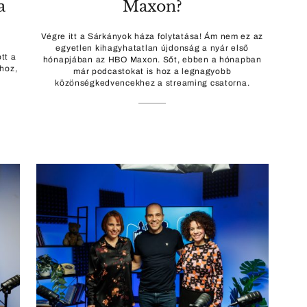
a
Maxon?
Végre itt a Sárkányok háza folytatása! Ám nem ez az
egyetlen kihagyhatatlan újdonság a nyár első
tt a
hónapjában az HBO Maxon. Sőt, ebben a hónapban
ához,
már podcastokat is hoz a legnagyobb
közönségkedvencekhez a streaming csatorna.