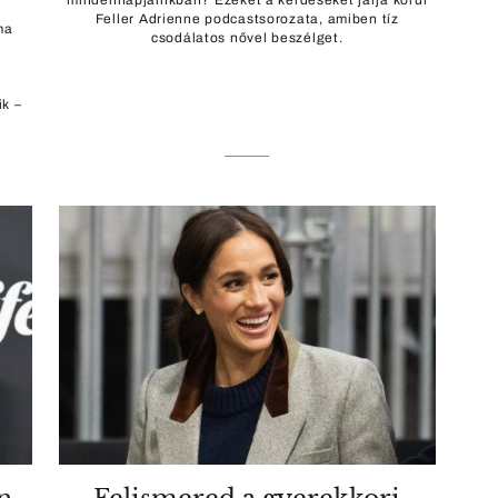
mindennapjainkban? Ezeket a kérdéseket járja körül
Feller Adrienne podcastsorozata, amiben tíz
ma
csodálatos nővel beszélget.
ik –