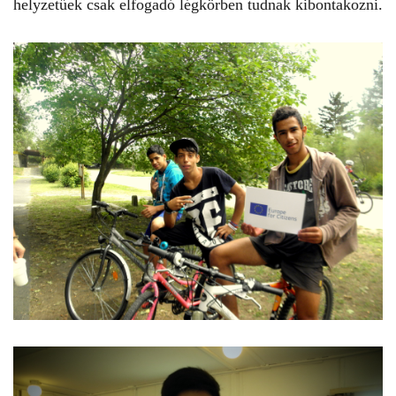
helyzetűek csak elfogadó légkörben tudnak kibontakozni.