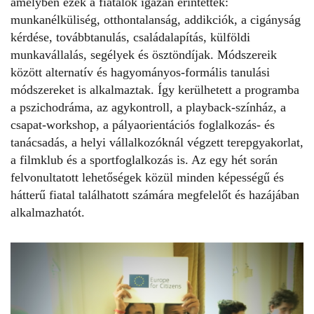
amelyben ezek a fiatalok igazán érintettek:
munkanélküliség, otthontalanság, addikciók, a cigányság
kérdése, továbbtanulás, családalapítás, külföldi
munkavállalás, segélyek és ösztöndíjak. Módszereik
között alternatív és hagyományos-formális tanulási
módszereket is alkalmaztak. Így kerülhetett a programba
a pszichodráma, az agykontroll, a playback-színház, a
csapat-workshop, a pályaorientációs foglalkozás- és
tanácsadás, a helyi vállalkozóknál végzett terepgyakorlat,
a filmklub és a sportfoglalkozás is. Az egy hét során
felvonultatott lehetőségek közül minden képességű és
hátterű fiatal találhatott számára megfelelőt és hazájában
alkalmazhatót.