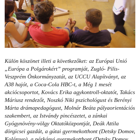
Külön köszönet illeti a következőket: az Európai Unió
„Európa a Polgárokért” programját, Zugló- Pilis-
Veszprém Önkormányzatát, az UCCU Alapítványt, az
A38 hajót, a Coca-Cola HBC-t, a Még 1 mesét
akciócsoportot, Kovács Erika agykontroll-oktatót, Takács
Máriusz rendezőt, Noszkó Niki pszichológust és Berényi
Márta drámapedagógust, Molnár Beáta pályaorientációs
szakembert, az Istvándy pincészetet, a zánkai
Gyógynövény-völgy Oktatóközpontját, Deák Attila
dörgicsei gazdát, a gútai gyermekotthont (Detsky Domov,
Kolárovo), a párkányi gyermekotthont (Detsky Domov,