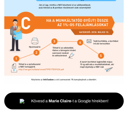
Kövesd a
Marie Claire
-t a Google hírekben!