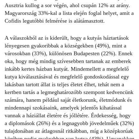
Ausztria kullog a sor végén, ahol csupán 12% az arány.
Magyarország 33%-kal a lista elején foglal helyet, amit a
Cofidis legutóbbi felmérése is alátámasztott.
A válaszokból az is kiderült, hogy a kutyás háztartások
lényegesen gyakoribbak a községekben (49%), mint a
városokban (33%), különösen Budapesten (22%). Ennek
oka, hogy még mindig szívesebben tartanak az emberek
inkább kertes házban kutyát. Mindemellett a megfelelő
kutya kiválasztásával és megfelelő gondoskodással egy
lakásban tartott állat is teljes életet élhet, tehát nem a
kertben tartás a legmeghatározóbb szempont kedvencünk
számára, hanem például saját életkorunk, életmódunk és
mindennapi szokásaink, amelyek jelentős kihatással
vannak a háziállat életére és jóllétére. Érdekesség, hogy
a diplomások (26%) és a legnagyobb jövedelműek (32%)
tulajdonában az átlagosnál ritkábban, míg a középkorúak
körében pedig gyakrabban van kutya (43%). Ugyanakkor