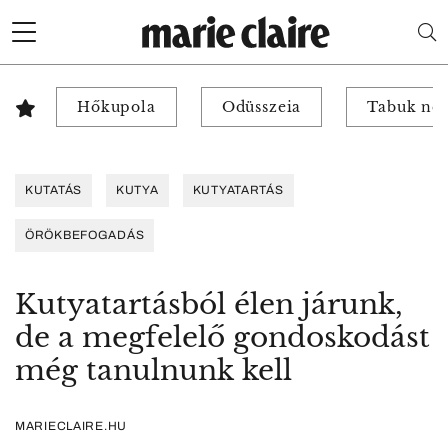
Hőkupola
Odüsszeia
Tabuk nél
KUTATÁS
KUTYA
KUTYATARTÁS
ÖRÖKBEFOGADÁS
Kutyatartásból élen járunk,
de a megfelelő gondoskodást
még tanulnunk kell
MARIECLAIRE.HU