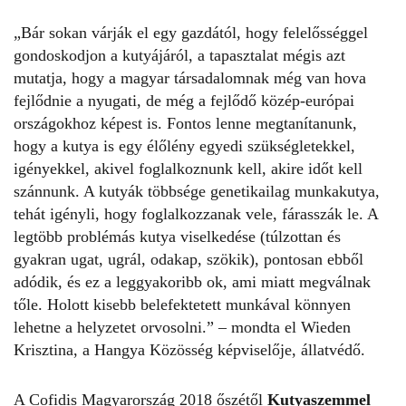
„
Bár sokan várják el egy gazdától, hogy felelősséggel
gondoskodjon a kutyájáról, a tapasztalat mégis azt
mutatja, hogy a magyar társadalomnak még van hova
fejlődnie a nyugati, de még a fejlődő közép-európai
országokhoz képest is. Fontos lenne megtanítanunk,
hogy a kutya is egy
élőlény egyedi szükségletekkel,
igényekkel, akivel foglalkoznunk kell, akire időt kell
szánnunk. A kutyák többsége genetikailag munkakutya,
tehát igényli, hogy foglalkozzanak vele, fárasszák le. A
legtöbb problémás kutya viselkedése (túlzottan és
gyakran ugat, ugrál, odakap, szökik), pontosan ebből
adódik, és ez a leggyakoribb ok, ami miatt megválnak
tőle. Holott kisebb belefektetett munkával könnyen
lehetne a helyzetet orvosolni.
” – mondta el Wieden
Krisztina, a Hangya Közösség képviselője, állatvédő.
A Cofidis Magyarország 2018 őszétől
Kutyaszemmel