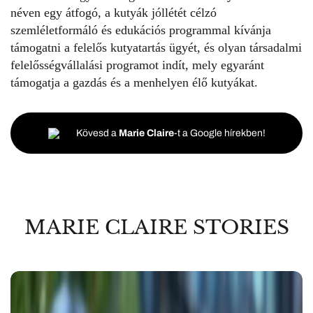
néven egy átfogó, a kutyák jóllétét célzó
szemléletformáló és edukációs programmal kívánja
támogatni a felelős kutyatartás ügyét, és olyan társadalmi
felelősségvállalási programot indít, mely egyaránt
támogatja a gazdás és a menhelyen élő kutyákat.
Kövesd a
Marie Claire
-t a Google hírekben!
MARIE CLAIRE STORIES