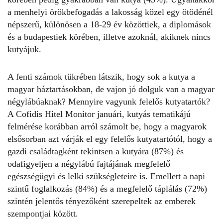
a menhelyi örökbefogadás a lakosság közel egy ötödénél
népszerű, különösen a 18-29 év közöttiek, a diplomások
és a budapestiek körében, illetve azoknál, akiknek nincs
kutyájuk.
A fenti számok tükrében látszik, hogy sok a kutya a
magyar háztartásokban, de vajon jó dolguk van a magyar
négylábúaknak? Mennyire vagyunk felelős kutyatartók?
A Cofidis Hitel Monitor
januári, kutyás tematikájú
felmérése
korábban arról számolt be, hogy a
magyarok
elsősorban azt várják el egy felelős kutyatartótól, hogy a
gazdi családtagként tekintsen a kutyára (87%) és
odafigyeljen a négylábú fajtájának megfelelő
egészségügyi és lelki szükségleteire is. Emellett a napi
szintű foglalkozás (84%) és a megfelelő táplálás (72%)
szintén jelentős tényezőként szerepeltek az emberek
szempontjai között.