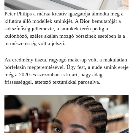
Peter Philips a márka kreatív igazgatója álmodta meg a
kifutóra álló modellek sminkjét. A
Dior
bemutatóját a
sokszínűség jellemezte, a sminkek terén pedig a
különböző, széles skálán mozgó bőrszínek esetében is a
természetesség volt a jelszó.
Az eredmény tiszta, ragyogó make-up volt, a makulátlan
bőrfelszín megteremtésével. Úgy fest, a nude smink ereje
még a 2020-es szezonban is kitart, nagy adag
frissességgel, áttetsző textúrákkal párosulva.