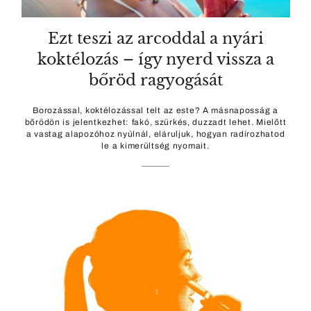
Ezt teszi az arcoddal a nyári
koktélozás – így nyerd vissza a
bőröd ragyogását
Borozással, koktélozással telt az este? A másnaposság a
bőrödön is jelentkezhet: fakó, szürkés, duzzadt lehet. Mielőtt
a vastag alapozóhoz nyúlnál, eláruljuk, hogyan radírozhatod
le a kimerültség nyomait.