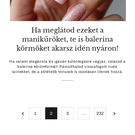
Ha meglátod ezeket a
manikűröket, te is balerina
körmöket akarsz idén nyáron!
Ha valami elegánsra és igazán különlegesre vágysz, válaszd a
balerina körömformát! Párosíthatod visszafogott nude
színekkel, de a sötétebb tónusok is csodásan illenek hozzá.
1
2
3
…
232