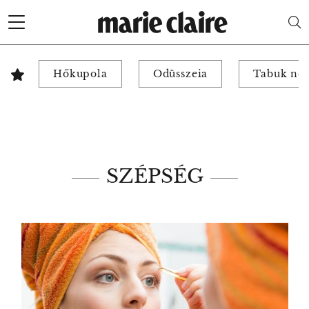
Hőkupola
Odüsszeia
Tabuk nél
SZÉPSÉG