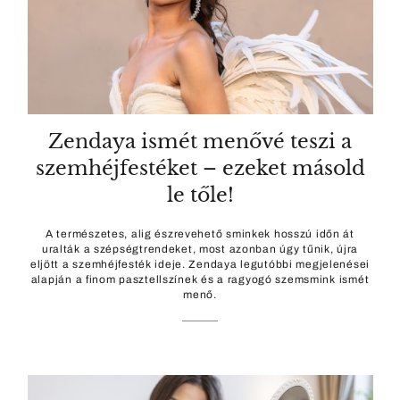
Zendaya ismét menővé teszi a
szemhéjfestéket – ezeket másold
le tőle!
A természetes, alig észrevehető sminkek hosszú időn át
uralták a szépségtrendeket, most azonban úgy tűnik, újra
eljött a szemhéjfesték ideje. Zendaya legutóbbi megjelenései
alapján a finom pasztellszínek és a ragyogó szemsmink ismét
menő.