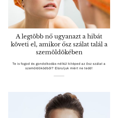
A legtöbb nő ugyanazt a hibát
követi el, amikor ősz szálat talál a
szemöldökében
Te is fogod és gondolkodás nélkül kitéped az ősz szálat a
szemöldöködből? Eláruljuk miért ne tedd!