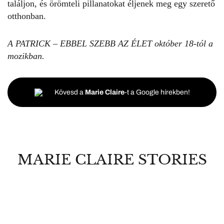
találjon, és örömteli pillanatokat éljenek meg egy szerető
otthonban.
A PATRICK – EBBEL SZEBB AZ ÉLET október 18-tól a
mozikban.
Kövesd a
Marie Claire
-t a Google hírekben!
MARIE CLAIRE STORIES