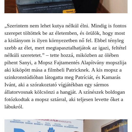
„Szerintem nem lehet kutya nélkül élni. Mindig is fontos
szerepet töltöttek be az életemben, és örülök, hogy most
a kislányom is ilyen környezetben nő fel. Ebbel tényleg
szebb az élet, mert megtapasztalhatjátok az igazi, feltétel
nélküli szeretetet.” – tette hozzá, miközben az ölében
pihent Sanyi, a Mopsz Fajtamentés Alapítvány mopszlija
aki kiköpött mása a filmbeli Patricknek. A kis mopsz a
szinkronstúdióban látogatta meg Patríciát, és Kamarás
Ivánt, aki a szórakoztató vígjátékban egy sármos
állatorvosnak kölcsönzi a hangját. A színészek boldogan
fotózkodtak a mopsz sztárral, aki teljesen levette őket a
lábukról.