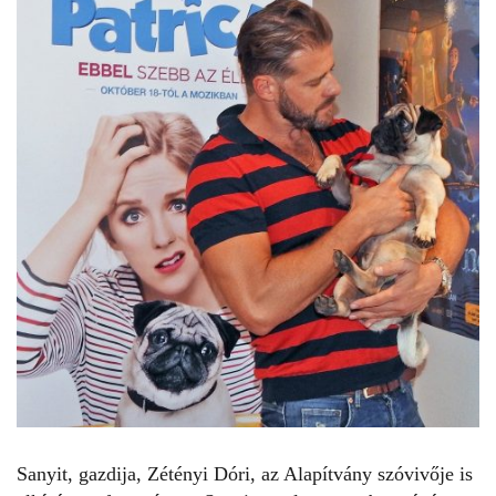
Sanyit, gazdija, Zétényi Dóri, az Alapítvány szóvivője is