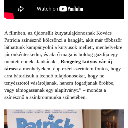
A filmben, az újdonsült kutyatulajdonosnak Kovács
Patrícia színésznő kölcsönzi a hangját, akit már többször
láthattunk kampányolni a kutyusok mellett, menhelyekre
jár önkénteskedni, és aki ő maga is boldog gazdija egy
mentett ebnek, Jankának. „
Rengeteg kutyus vár új
társra
a menhelyeken, épp ezért szerintem fontos, hogy
arra bátorítsuk a leendő tulajdonosokat, hogy ne
tenyésztőtől vásároljanak, hanem fogadjanak örökbe,
vagy támogassanak egy alapítványt.” – mondta a
színésznő a szinkronmunka szünetében.