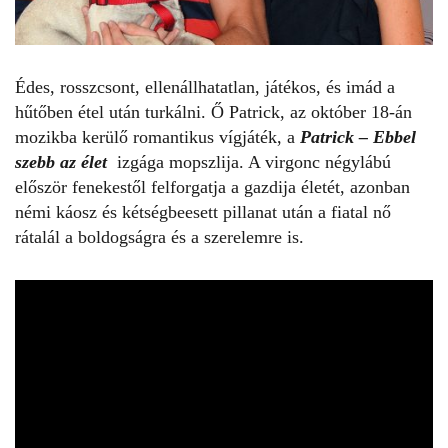
Édes, rosszcsont, ellenállhatatlan, játékos, és imád a
hűtőben étel után turkálni. Ő Patrick, az október 18-án
mozikba kerülő romantikus vígjáték, a
Patrick – Ebbel
szebb az élet
izgága mopszlija. A virgonc négylábú
először fenekestől felforgatja a gazdija életét, azonban
némi káosz és kétségbeesett pillanat után a fiatal nő
rátalál a boldogságra és a szerelemre is.