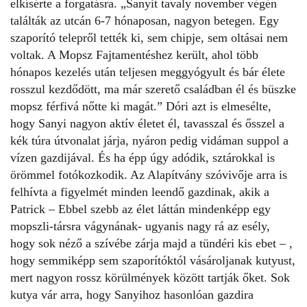
elkísérte a forgatásra. „Sanyit tavaly november végén
találták az utcán 6-7 hónaposan, nagyon betegen. Egy
szaporító telepről tették ki, sem chipje, sem oltásai nem
voltak. A Mopsz Fajtamentéshez került, ahol több
hónapos kezelés után teljesen meggyógyult és bár élete
rosszul kezdődött, ma már szerető családban él és büszke
mopsz férfivá nőtte ki magát.” Dóri azt is elmesélte,
hogy Sanyi nagyon aktív életet él, tavasszal és ősszel a
kék túra útvonalat járja, nyáron pedig vidáman suppol a
vízen gazdijával. És ha épp úgy adódik, sztárokkal is
örömmel fotókozkodik. Az Alapítvány szóvivője arra is
felhívta a figyelmét minden leendő gazdinak, akik a
Patrick – Ebbel szebb az élet láttán mindenképp egy
mopszli-társra vágynának- ugyanis nagy rá az esély,
hogy sok néző a szívébe zárja majd a tündéri kis ebet – ,
hogy semmiképp sem szaporítóktól vásároljanak kutyust,
mert nagyon rossz körülmények között tartják őket. Sok
kutya vár arra, hogy Sanyihoz hasonlóan gazdira