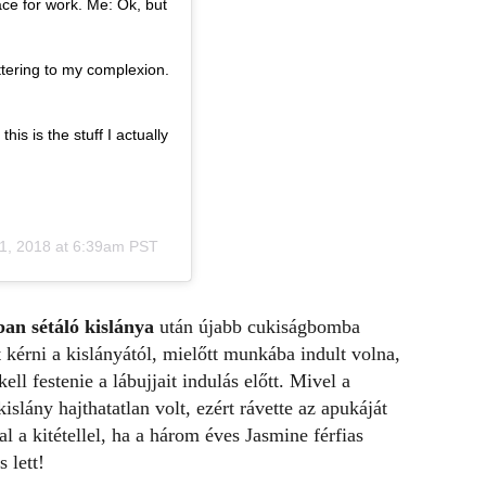
ce for work. Me: Ok, but
ttering to my complexion.
his is the stuff I actually
1, 2018 at 6:39am PST
an sétáló kislánya
után újabb cukiságbomba
kérni a kislányától, mielőtt munkába indult volna,
ll festenie a lábujjait indulás előtt. Mivel a
kislány hajthatatlan volt, ezért rávette az apukáját
l a kitétellel, ha a három éves Jasmine férfias
 lett!