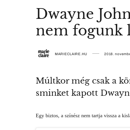
Dwayne John
nem fogunk l
MARIECLAIRE.HU
2018. novembe
Múltkor még csak a kör
sminket kapott Dwayn
Egy biztos, a színész nem tartja vissza a kisl