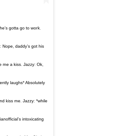
e’s gotta go to work.
: Nope, daddy’s got his
 me a kiss. Jazzy: Ok,
ently laughs* Absolutely
nd kiss me. Jazzy: *while
official’s intoxicating