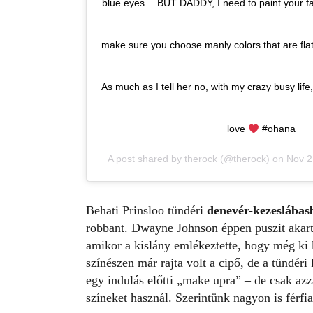
blue eyes… BUT DADDY, I need to paint your fa
make sure you choose manly colors that are fla
As much as I tell her no, with my crazy busy life, t
love
#ohana
A post shared by
therock
(@therock) on
Nov 2
Behati Prinsloo tündéri
denevér-kezeslábasb
robbant. Dwayne Johnson éppen puszit akart 
amikor a kislány emlékeztette, hogy még ki ke
színészen már rajta volt a cipő, de a tündéri 
egy indulás előtti „make upra” – de csak azza
színeket használ. Szerintünk nagyon is férfias