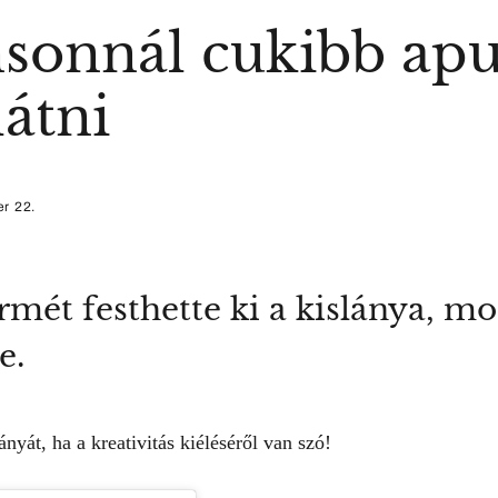
sonnál cukibb ap
átni
r 22.
mét festhette ki a kislánya, mo
e.
ányát, ha a kreativitás kiéléséről van szó!