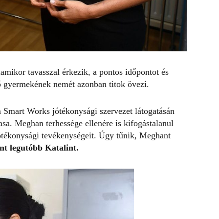
amikor tavasszal érkezik, a pontos időpontot és
 gyermekének nemét azonban titok övezi.
a Smart Works jótékonysági szervezet látogatásán
sa. Meghan terhessége ellenére is kifogástalanul
jótékonysági tevékenységeit. Úgy tűnik, Meghant
nt legutóbb Katalint
.