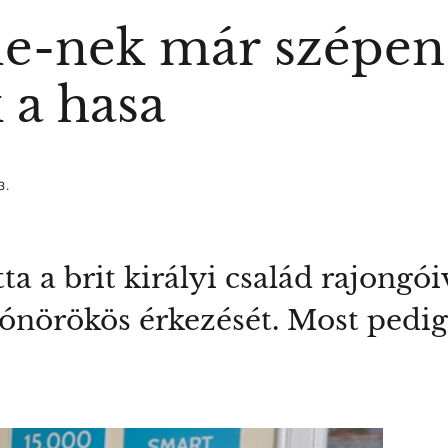
e-nek már szépen
 a hasa
3.
a a brit királyi család rajongó
 trónörökös érkezését. Most pedi