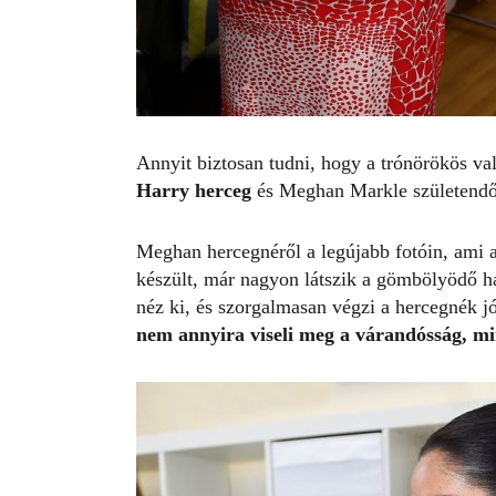
Annyit biztosan tudni, hogy a trónörökös val
Harry herceg
és Meghan Markle születendő
Meghan hercegnéről a legújabb fotóin, ami 
készült, már nagyon látszik a gömbölyödő ha
néz ki, és szorgalmasan végzi a hercegnék 
nem annyira viseli meg a várandósság, mi