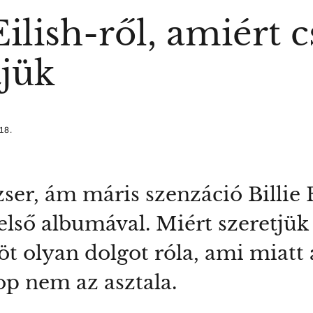
 Eilish-ről, amiért
tjük
18.
er, ám máris szenzáció Billie E
lső albumával. Miért szeretjük
t olyan dolgot róla, ami miatt 
op nem az asztala.