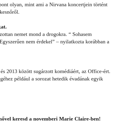
ont olyan, mint ami a Nirvana koncertjein történt
kesnőről.
at.
ozottan nemet mond a drogokra. “ Sohasem
Egyszerűen nem érdekel” – nyilatkozta korábban a
s 2013 között sugárzott komédiáért, az Office-ért.
éhez például a sorozat hetedik évadának egyik
snővel keresd a novemberi Marie Claire-ben!