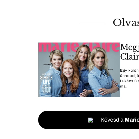
Olva
Megj
Clai
Egy külön
ünnepeljü
Lukács Ga
ma.
Kövesd a
Marie