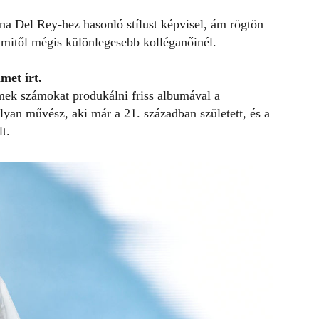
a Del Rey-hez hasonló stílust képvisel, ám rögtön
amitől mégis különlegesebb kolléganőinél.
met írt.
mek számokat produkálni friss albumával a
olyan művész, aki már a 21. században született, és a
t.