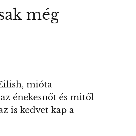
 csak még
ilish, mióta
 az énekesnőt és mitől
az is kedvet kap a