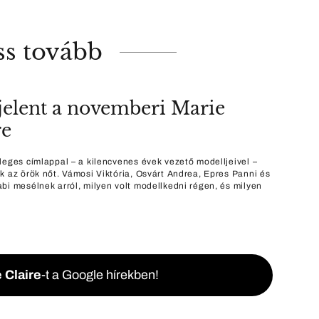
ss tovább
elent a novemberi Marie
re
leges címlappal – a kilencvenes évek vezető modelljeivel –
k az örök nőt. Vámosi Viktória, Osvárt Andrea, Epres Panni és
bi mesélnek arról, milyen volt modellkedni régen, és milyen
 Claire
-t a Google hírekben!