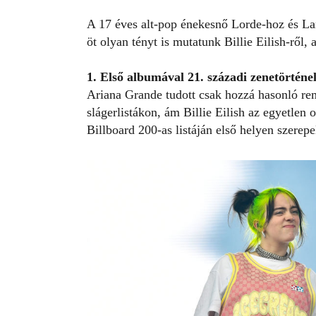
A 17 éves alt-pop énekesnő Lorde-hoz és Lan
öt olyan tényt is mutatunk
Billie Eilish-ről
, 
1. Első albumával 21. századi zenetörténel
Ariana Grande tudott csak hozzá hasonló re
slágerlistákon, ám Billie Eilish az egyetlen 
Billboard 200-as listáján első helyen szerepel