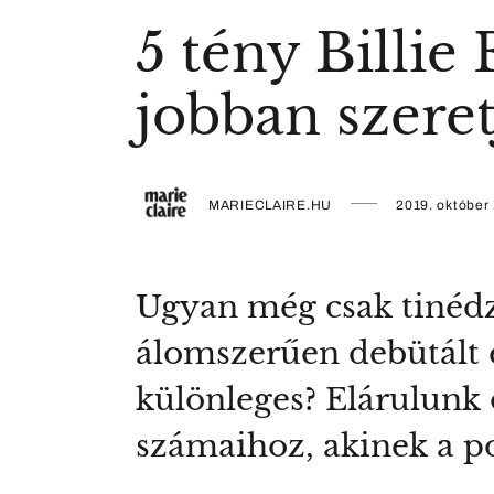
5 tény Billie
jobban szere
MARIECLAIRE.HU
2019. október 
Ugyan még csak tinédzs
álomszerűen debütált e
különleges? Elárulunk ö
számaihoz, akinek a p