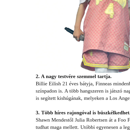
2. A nagy testvére szemmel tartja.
Billie Eilish 21 éves bátyja, Finneas minden
színpadon is. A több hangszeren is játszó na
is segített kishúgának, melyeken a Los Angel
3. Több híres rajongóval is büszkélkedhet
Shawn Mendestől Julia Robertsen át a Foo F
tudhat maga mellett. Utóbbi egyenesen a lege