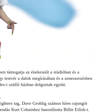
ben támogatja az énekesnőt a stúdióban és a
gy testvér a dalok megírásában és a zeneszerzésben
es-i szülői házban dolgoztak együtt.
.
ighters tag, Dave Grohlig számos híres rajongót
ndás Kurt Cobainhez hasonlította Billie Eilish-t.