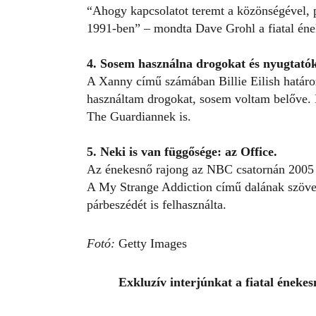
“Ahogy kapcsolatot teremt a közönségével, p
1991-ben” – mondta Dave Grohl a fiatal éne
4. Sosem használna drogokat és nyugtatók
A Xanny című számában Billie Eilish határ
használtam drogokat, sosem voltam belőve. 
The Guardiannek is.
5. Neki is van függősége: az Office.
Az énekesnő rajong az NBC csatornán 2005 é
A
My Strange Addiction
című dalának szöveg
párbeszédét is felhasználta.
Fotó:
Getty Images
Exkluzív interjúnkat a fiatal éneke