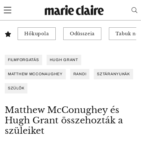
Hőkupola
Odüsszeia
Tabuk nél
FILMFORGATÁS
HUGH GRANT
MATTHEW MCCONAUGHEY
RANDI
SZTÁRANYUKÁK
SZÜLŐK
Matthew McConughey és
Hugh Grant összehozták a
szüleiket