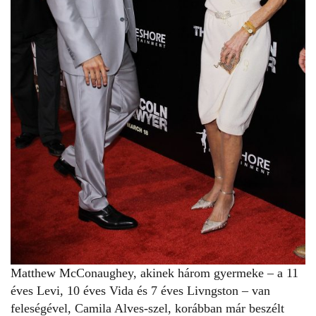
Matthew McConaughey, akinek három gyermeke – a 11
éves Levi, 10 éves Vida és 7 éves Livngston – van
feleségével, Camila Alves-szel, korábban már beszélt