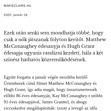
MARIECLAIRE.HU
2020. január 18.
Ezek után senki sem mondhatja többé, hogy
csak a nők játszanak folyton kerítőt. Matthew
McConaughey édesanyja és Hugh Grant
édesapja ugyanis randizni kezdett, hála a két
színész hathatós közreműködésének.
Együtt forgatta a január végén mozikba kerülő
Úriemberek
című filmet
Matthew McConaughey
és
Hugh Grant, így adta magát, hogy összeismertessék
előbbi 86 éves édesanyját, Kay McConaughey-t utóbbi
91 éves édesapjával, James Granttel, és ahogy
vicceskedve megállapították: izzott a levegő az idős