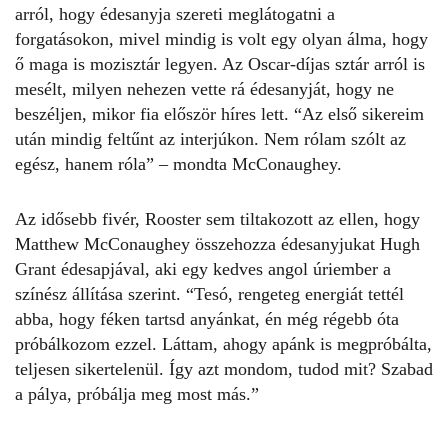
arról, hogy édesanyja szereti meglátogatni a
forgatásokon, mivel mindig is volt egy olyan álma, hogy
ő maga is mozisztár legyen. Az Oscar-díjas sztár arról is
mesélt, milyen nehezen vette rá édesanyját, hogy ne
beszéljen, mikor fia először híres lett. “Az első sikereim
után mindig feltűnt az interjúkon. Nem rólam szólt az
egész, hanem róla” – mondta McConaughey.
Az idősebb fivér, Rooster sem tiltakozott az ellen, hogy
Matthew
McConaughey
összehozza édesanyjukat Hugh
Grant édesapjával, aki egy kedves angol úriember a
színész állítása szerint. “Tesó, rengeteg energiát tettél
abba, hogy féken tartsd anyánkat, én még régebb óta
próbálkozom ezzel. Láttam, ahogy apánk is megpróbálta,
teljesen sikertelenül. Így azt mondom, tudod mit? Szabad
a pálya, próbálja meg most más.”