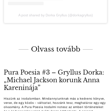
A post shared by Dorka Gryllus (@dorkagryllus)
Olvass tovább
Pura Poesia #3 – Gryllus Dorka:
„Michael Jackson korunk Anna
Kareninája”
Hiszünk az irodalomban. Mindannyiunknak más a kedvenc könyve,
verse, de egy közös – változtat, hozzánk tesz, meghatároz egy-egy
olvasmány. A Pura Poesia Irodalmi notesz az emberi történeteket