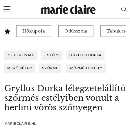
Hőkupola
Odüsszeia
Tabuk nél
73. BERLINALE
ESTÉLYI
GRYLLUS DORKA
MERŐ PÉTER
SZŐRME
SZŐRMÉS ESTÉLYI
Gryllus Dorka lélegzetelállító
szőrmés estélyiben vonult a
berlini vörös szőnyegen
MARIECLAIRE.HU