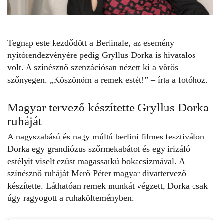
Tegnap este kezdődött a Berlinale, az esemény
nyitórendezvényére pedig
Gryllus Dorka
is hivatalos
volt. A színésznő szenzációsan nézett ki a vörös
szőnyegen. „Köszönöm a remek estét!” – írta a fotóhoz.
Magyar tervező készítette Gryllus Dorka
ruháját
A nagyszabású és nagy múltú berlini filmes fesztiválon
Dorka egy grandiózus
szőrmekabátot
és egy irizáló
estélyit viselt ezüst magassarkú bokacsizmával. A
színésznő ruháját
Merő Péter
magyar divattervező
készítette. Láthatóan remek munkát végzett, Dorka csak
úgy ragyogott a ruhakölteményben.