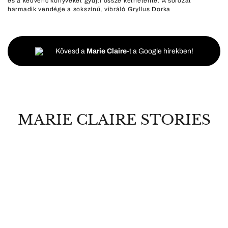
és a kedvenc könyveket gyűjti össze kéthetente. A sorozat
harmadik vendége a sokszínű, vibráló Gryllus Dorka
Kövesd a
Marie Claire
-t a Google hírekben!
MARIE CLAIRE STORIES