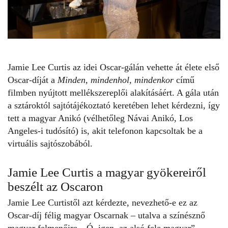
Jamie Lee Curtis az idei Oscar-gálán vehette át élete első
Oscar-díját a
Minden, mindenhol, mindenkor
című
filmben nyújtott mellékszereplői alakításáért. A gála után
a sztároktól sajtótájékoztató keretében lehet kérdezni, így
tett a magyar Anikó (vélhetőleg Návai Anikó, Los
Angeles-i tudósító) is, akit telefonon kapcsoltak be a
virtuális sajtószobából.
Jamie Lee Curtis a magyar gyökereiről
beszélt az Oscaron
Jamie Lee Curtistől
azt kérdezte, nevezhető-e ez az
Oscar-díj félig magyar Oscarnak – utalva a színésznő
magyar felmenőire. „Ó, igen, az alsó fele magyar” –