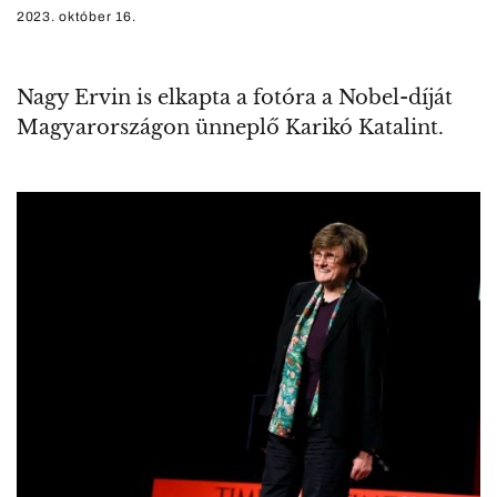
2023. október 16.
Nagy Ervin is elkapta a fotóra a Nobel-díját
Magyarországon ünneplő Karikó Katalint.