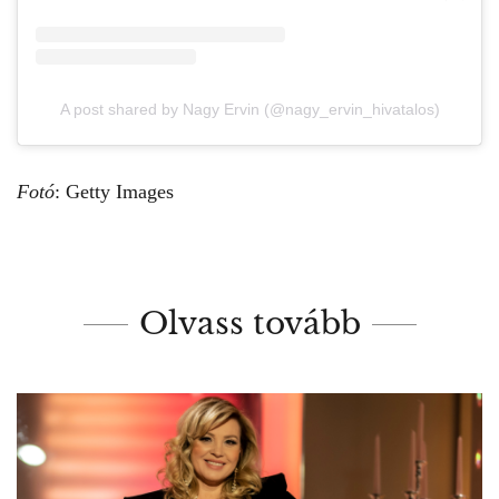
A post shared by Nagy Ervin (@nagy_ervin_hivatalos)
Fotó
: Getty Images
Olvass tovább