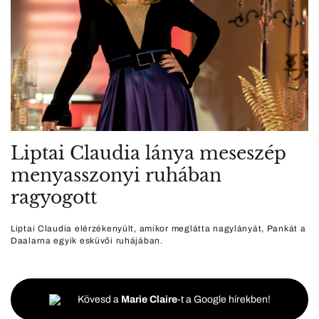
Liptai Claudia lánya meseszép
menyasszonyi ruhában
ragyogott
Liptai Claudia elérzékenyült, amikor meglátta nagylányát, Pankát a
Daalarna egyik esküvői ruhájában.
Kövesd a
Marie Claire
-t a Google hírekben!