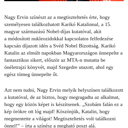
Nagy Ervin színészt az a megtiszteltetés érte, hogy
személyesen találkozhatott
Karikó Katalinnal
, a 15.
magyar származású Nobel-díjas kutatóval, akit
a módosított nukleozidokkal kapcsolatos felfedezése
kapcsán díjazott idén a Svéd Nobel Bizottság. Karikó
Katalin az elmúlt napokban Magyarországon ünnepelte a
fantasztikus sikert, először az MTA-n mutatta be
önéletrajzi könyvét, majd Szegedre utazott, ahol egy
egész tömeg ünnepelte őt.
Azt nem tudni,
Nagy Ervin
melyik helyszínen találkozott
a kutatóval, de az biztos, hogy megragadta az alkalmat,
hogy egy közös képet is készítsenek. „Szobám falán ez a
kép örökre ott lóg majd! Köszönjük, Katalin, hogy
megmentette a világot! Megtiszteltetés volt találkozni
önnel!” – írta a színész a megható poszt alá.