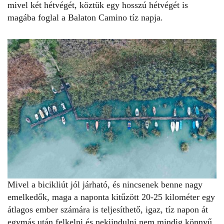
mivel két hétvégét, köztük egy hosszú hétvégét is
magába foglal a Balaton Camino tíz napja.
Mivel a bicikliút jól járható, és nincsenek benne nagy
emelkedők, maga a naponta kitűzött 20-25 kilométer egy
átlagos ember számára is teljesíthető, igaz, tíz napon át
egymás után felkelni és nekiindulni nem mindig könnyű.