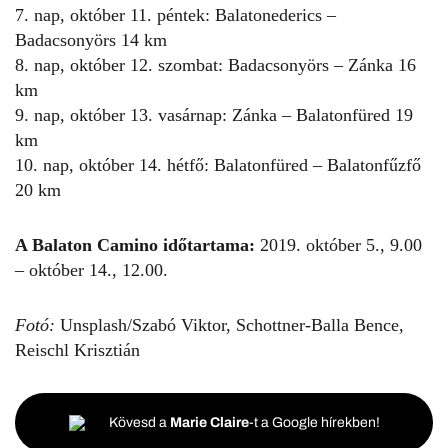
7. nap, október 11. péntek: Balatonederics –
Badacsonyörs 14 km
8. nap, október 12. szombat: Badacsonyörs – Zánka 16
km
9. nap, október 13. vasárnap: Zánka – Balatonfüred 19
km
10. nap, október 14. hétfő: Balatonfüred – Balatonfűzfő
20 km
A Balaton Camino időtartama:
2019. október 5., 9.00
– október 14., 12.00.
Fotó:
Unsplash/Szabó Viktor, Schottner-Balla Bence,
Reischl Krisztián
Kövesd a
Marie Claire
-t a Google hírekben!