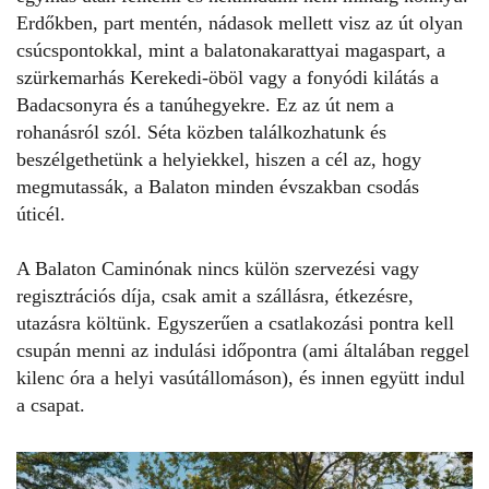
Erdőkben, part mentén, nádasok mellett visz az út olyan
csúcspontokkal, mint a balatonakarattyai magaspart, a
szürkemarhás Kerekedi-öböl vagy a fonyódi kilátás a
Badacsonyra és a tanúhegyekre. Ez az út nem a
rohanásról szól. Séta közben találkozhatunk és
beszélgethetünk a helyiekkel, hiszen a cél az, hogy
megmutassák, a Balaton minden évszakban csodás
úticél.
A Balaton Caminónak nincs külön szervezési vagy
regisztrációs díja, csak amit a szállásra, étkezésre,
utazásra költünk. Egyszerűen a csatlakozási pontra kell
csupán menni az indulási időpontra (ami általában reggel
kilenc óra a helyi vasútállomáson), és innen együtt indul
a csapat.