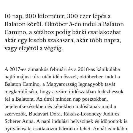
10 nap, 200 kilométer, 300 ezer lépés a
Balaton körül. Október 5-én indul a Balaton
Camino, a sétához pedig bárki csatlakozhat
akár egy kisebb szakaszra, akár több napra,
vagy elejétől a végéig.
A 2017-es zimankós februári és a 2018-as kánikulába
hajló májusi túra után idén ősszel, októberben indul a
Balaton Camino
, a Magyarország legnagyobb tavát
megkerülő séta, hogy a szüreti időszakban fedezhessük
fel a Balatont. Az útról minden nap posztokban,
bejelentkezésekben és képekben tudósítanak majd a
szervezők, Budavári Dóra, Rákász-Losonczy Judit és
Scherer Anna. A napi indulási helyszínek és időpontok is
nyilvánosak, csatlakozni bármikor lehet. Annál is inkább,