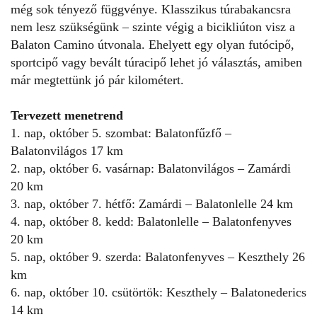
még sok tényező függvénye. Klasszikus túrabakancsra
nem lesz szükségünk – szinte végig a bicikliúton visz a
Balaton Camino
útvonala. Ehelyett egy olyan futócipő,
sportcipő vagy bevált túracipő lehet jó választás, amiben
már megtettünk jó pár kilométert.
Tervezett menetrend
1. nap, október 5. szombat: Balatonfűzfő –
Balatonvilágos 17 km
2. nap, október 6. vasárnap: Balatonvilágos – Zamárdi
20 km
3. nap, október 7. hétfő: Zamárdi – Balatonlelle 24 km
4. nap, október 8. kedd: Balatonlelle – Balatonfenyves
20 km
5. nap, október 9. szerda: Balatonfenyves – Keszthely 26
km
6. nap, október 10. csütörtök: Keszthely – Balatonederics
14 km