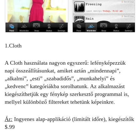
1.Cloth
A Cloth használata nagyon egyszerű: lefényképezzük
napi összeállításunkat, amiket aztán „mindennapi”,
„alkalmi”, „esti” „szabadidős”, „munkahelyi” és
„kedvenc” kategóriákba sorolhatunk. Az alkalmazást
kiegészíthetjük egy fénykép szerkesztő programmal is,
mellyel különböző filtereket tehetünk képeinkre.
Ár
:
Ingyenes alap-applikáció (limitált időre), kiegészítők
$.99