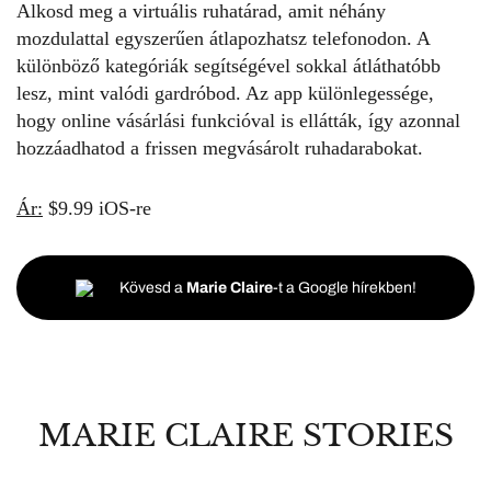
Alkosd meg a virtuális ruhatárad, amit néhány
mozdulattal egyszerűen átlapozhatsz telefonodon. A
különböző kategóriák segítségével sokkal átláthatóbb
lesz, mint valódi gardróbod. Az app különlegessége,
hogy online vásárlási funkcióval is ellátták, így azonnal
hozzáadhatod a frissen megvásárolt ruhadarabokat.
Ár:
$9.99 iOS-re
Kövesd a
Marie Claire
-t a Google hírekben!
MARIE CLAIRE STORIES