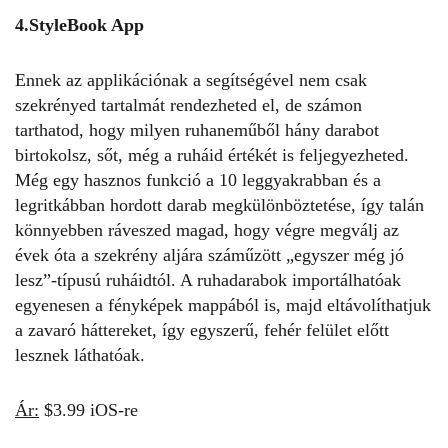
4.StyleBook App
Ennek az applikációnak a segítségével nem csak
szekrényed tartalmát rendezheted el, de számon
tarthatod, hogy milyen ruhaneműből hány darabot
birtokolsz, sőt, még a ruháid értékét is feljegyezheted.
Még egy hasznos funkció a 10 leggyakrabban és a
legritkábban hordott darab megkülönböztetése, így talán
könnyebben ráveszed magad, hogy végre megválj az
évek óta a szekrény aljára száműzött „egyszer még jó
lesz”-típusú ruháidtól. A ruhadarabok importálhatóak
egyenesen a fényképek mappából is, majd eltávolíthatjuk
a zavaró háttereket, így egyszerű, fehér felület előtt
lesznek láthatóak.
Ár:
$3.99 iOS-re