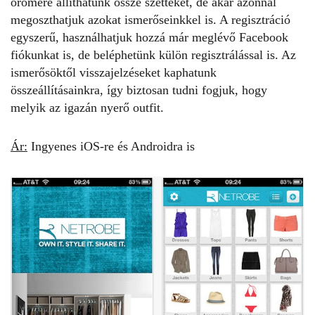
örömére állíthatunk össze szetteket, de akár azonnal
megoszthatjuk azokat ismerőseinkkel is. A regisztráció
egyszerű, használhatjuk hozzá már meglévő Facebook
fiókunkat is, de beléphetünk külön regisztrálással is. Az
ismerősöktől visszajelzéseket kaphatunk
összeállításainkra, így biztosan tudni fogjuk, hogy
melyik az igazán nyerő outfit.
Ár:
Ingyenes iOS-re és Androidra is