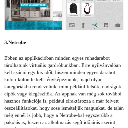
3.Netrobe
Ebben az applikációban minden egyes ruhadarabot
tárolhatunk virtuális gardróbunkban. Erre nyilvánvalóan
kell szánni egy kis időt, hiszen minden egyes darabot
külön-külön le kell fényképeznünk, majd olyan
kategóriákba rendeznünk, mint például felsők, nadrágok,
cipők vagy kiegészítők. Az appnak van még sok további
hasznos funkciója is, például elraktározza a már felvett
összeállításokat, hogy sose ismételjük magunkat, de talán
még ennél is jobb, hogy a Netrobe-bal egyszerűbb a
pakolás is, hiszen az alkalmazás segít időjárás szerint